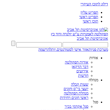
דילוג לתוכן העיקרי
תפריט עליון
תפריט ראשי
תוכן ראשי
הפקולטה לאמנויות
ע"ש יולנדה ודוד כץ
אוניברסיטת תל אביב
מערכת פניות
אזור אישי לסטודנטים.יות
להרשמה
אודות
אודות הפקולטה
דבר הדקאן
אירועים
חדשות
מנהלה
שעות קבלה
יועצי בי"ס וחוגים
מנהלת הפקולטה
ראשי חוגים ויחידות
סגל
סגל אקדמי בכיר