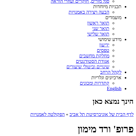
סגל מורים, חוקרים ועוזרי הוראה
תכניות מיוחדות
הבעה ויצירה באמנויות
מועמדים
תואר ראשון
תואר שני
תואר שלישי
מידע שימושי
ידיעון
טפסים
מחלקת מחשבים
אגודת הסטודנטים
שינויים וביטולי שיעורים
לקהל הרחב
ארכיונים וגלריות
קתדרות ומכונים
English
הינך נמצא כאן
לדף הבית של אוניברסיטת תל אביב
»
הפקולטה לאמנויות
פרופ' ורד מימון