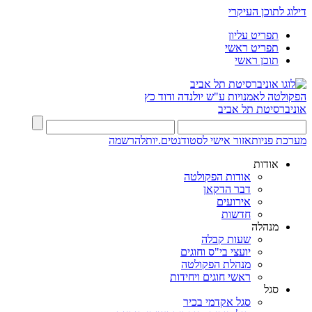
דילוג לתוכן העיקרי
תפריט עליון
תפריט ראשי
תוכן ראשי
הפקולטה לאמנויות
ע"ש יולנדה ודוד כץ
אוניברסיטת תל אביב
מערכת פניות
אזור אישי לסטודנטים.יות
להרשמה
אודות
אודות הפקולטה
דבר הדקאן
אירועים
חדשות
מנהלה
שעות קבלה
יועצי בי"ס וחוגים
מנהלת הפקולטה
ראשי חוגים ויחידות
סגל
סגל אקדמי בכיר