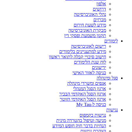
אלפון
דרושים
נהלי האוניברסיטה
מכרזים
מידע לשעת חירום
מבקרת האוניברסיטה
תקנון משמעת ופסקי דין
לימודים
רישום לאוניברסיטה
מידע למתעניינים בלימודים
חישוב סיכויי קבלה לתואר ראשון
לוח שנת הלימודים
ידיעונים
כניסה לאזור האישי
סגל ומינהלה
אגפים ומשרדי מינהלה
ארגון הסגל המנהלי
ארגון הסגל האקדמי הבכיר
ארגון הסגל האקדמי הזוטר
כניסה ל-My Tau
נגישות
נגישות בקמפוס
מניעה וטיפול בהטרדה מינית
הנחיות בדבר חוק חופש המידע
הצהרת נגישות