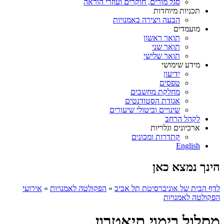
סגל מורים, חוקרים ועוזרי הוראה
תכניות מיוחדות
הבעה ויצירה באמנויות
מועמדים
תואר ראשון
תואר שני
תואר שלישי
מידע שימושי
ידיעון
טפסים
מחלקת מחשבים
אגודת הסטודנטים
שינויים וביטולי שיעורים
לקהל הרחב
ארכיונים וגלריות
קתדרות ומכונים
English
הינך נמצא כאן
לדף הבית של אוניברסיטת תל אביב
»
הפקולטה לאמנויות
»
אירועי
הפקולטה לאמנויות
מסלול בימוי תיאטרון