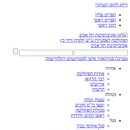
דילוג לתוכן העיקרי
תפריט עליון
תפריט ראשי
תוכן ראשי
הפקולטה לאמנויות
ע"ש יולנדה ודוד כץ
אוניברסיטת תל אביב
מערכת פניות
אזור אישי לסטודנטים.יות
להרשמה
אודות
אודות הפקולטה
דבר הדקאן
אירועים
חדשות
מנהלה
שעות קבלה
יועצי בי"ס וחוגים
מנהלת הפקולטה
ראשי חוגים ויחידות
סגל
סגל אקדמי בכיר