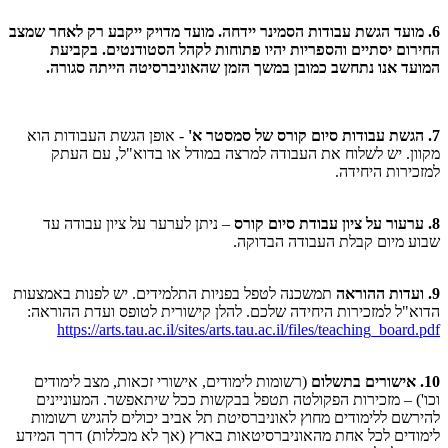
6.
מועד הגשת עבודות הסמינר יידחה. מועד מדויק ייקבע רק לאחר שמצב
החירום יסתיים והספריות יהיו פתוחות לקהל הסטודנטים.
בקביעת
המועד אנו נתחשב כמובן במשך הזמן שהאוניברסיטה הייתה סגורה.
7. הגשת עבודות סיום קורס של סמסטר א'
- אופן הגשת העבודות הוא
מקוון. יש לשלוח את העבודה למרצה במודל או בדוא"ל, עם העתק
למזכירות היחידה.
8. ערעור על ציון עבודת סיום קורס
– ניתן לערער על ציון עבודה עד
שבוע מיום קבלת העבודה הבדוקה.
9. ועדות ההוראה
תמשכנה לטפל בפניות התלמידים. יש לפנות באמצעות
הדוא"ל למזכירות היחידה שלכם. להלן קישורית לטופס ועדת ההוראה:
https://arts.tau.ac.il/sites/arts.tau.ac.il/files/teaching_board.pdf
10. אישורים בתשלום
(רשומות לימודים, אישורי זכאות, מצב לימודים
וכו') – מזכירות הפקולטה תטפל בבקשות ככל שיתאפשר. המעוניינים
להירשם ללימודים מחוץ לאוניברסיטת תל אביב יכולים להגיש רשומות
לימודים לכל אחת מהאוניברסיטאות בארץ (אך לא מכללות) דרך המידע