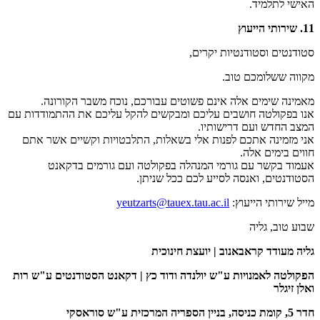
האישי לתלמיד.
11. שירותי הייעוץ
סטודנטים וסטודנטיות יקרים,
מקווה ששלומכם טוב.
מאמינה שימים אלה אינם פשוטים עבורכם, נוכח משבר הקורונה.
אנו בפקולטה חושבים עליכם ומבקשים להקל עליכם את ההתמודדות עם
המצב החדש ועם דרישותיו.
אני מזמינה אתכם לפנות אלי בשאלות, התלבטויות וקשיים אשר אתם
חווים בימים אלה.
אעמוד בקשר עם גורמי המנהלה בפקולטה ועם גורמים בדקאנט
הסטודנטים, ואנסה לסייע לכם ככל שניתן.
מייל שירותי הייעוץ:
yeutzarts@tauex.tau.ac.il
שבוע טוב, גליה
גליה מעודד קראבאנוב | יועצת חינוכית
הפקולטה לאמנויות ע"ש יולנדה ודוד כץ | דקאנט הסטודנטים ע"ש רות
ואלן זיגלר
חדר 5, קומת כניסה, בניין הספריה המרכזית ע"ש סוראסקי