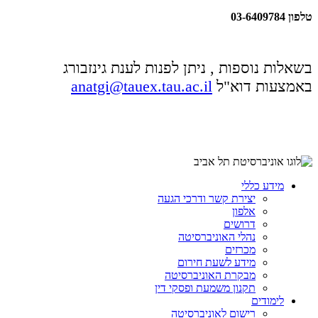
טלפון 03-6409784
בשאלות נוספות , ניתן לפנות לענת גינזבורג
באמצעות דוא"ל
anatgi@tauex.tau.ac.il
מידע כללי
יצירת קשר ודרכי הגעה
אלפון
דרושים
נהלי האוניברסיטה
מכרזים
מידע לשעת חירום
מבקרת האוניברסיטה
תקנון משמעת ופסקי דין
לימודים
רישום לאוניברסיטה