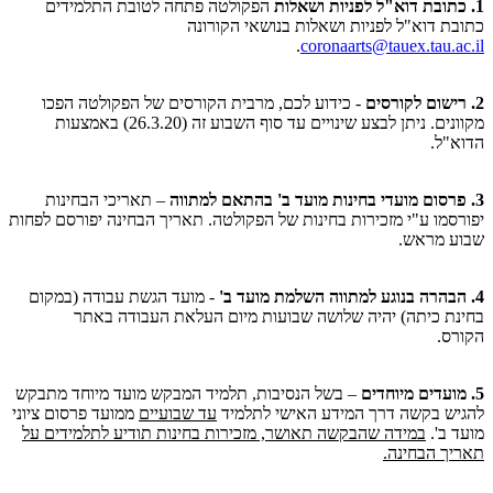
1. כתובת דוא"ל לפניות ושאלות
הפקולטה פתחה לטובת התלמידים
כתובת דוא"ל לפניות ושאלות בנושאי הקורונה
.
coronaarts@tauex.tau.ac.il
2. רישום לקורסים
- כידוע לכם, מרבית הקורסים של הפקולטה הפכו
מקוונים. ניתן לבצע שינויים עד סוף השבוע זה (26.3.20) באמצעות
הדוא"ל.
3. פרסום מועדי בחינות מועד ב' בהתאם למתווה
– תאריכי הבחינות
יפורסמו ע"י מזכירות בחינות של הפקולטה. תאריך הבחינה יפורסם לפחות
שבוע מראש.
4. הבהרה בנוגע למתווה השלמת מועד ב'
- מועד הגשת עבודה (במקום
בחינת כיתה) יהיה שלושה שבועות מיום העלאת העבודה באתר
הקורס.
5. מועדים מיוחדים
– בשל הנסיבות, תלמיד המבקש מועד מיוחד מתבקש
להגיש בקשה דרך המידע האישי לתלמיד
עד שבועיים
ממועד פרסום ציוני
מועד ב'.
במידה שהבקשה תאושר, מזכירות בחינות תודיע לתלמידים על
תאריך הבחינה.