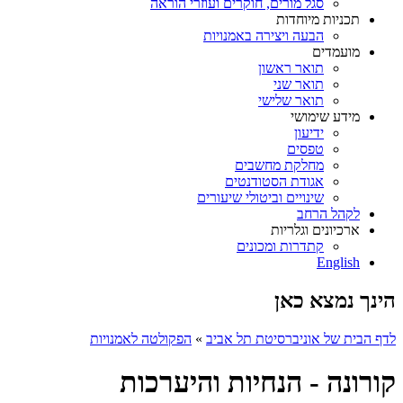
סגל מורים, חוקרים ועוזרי הוראה
תכניות מיוחדות
הבעה ויצירה באמנויות
מועמדים
תואר ראשון
תואר שני
תואר שלישי
מידע שימושי
ידיעון
טפסים
מחלקת מחשבים
אגודת הסטודנטים
שינויים וביטולי שיעורים
לקהל הרחב
ארכיונים וגלריות
קתדרות ומכונים
English
הינך נמצא כאן
לדף הבית של אוניברסיטת תל אביב
»
הפקולטה לאמנויות
קורונה - הנחיות והיערכות