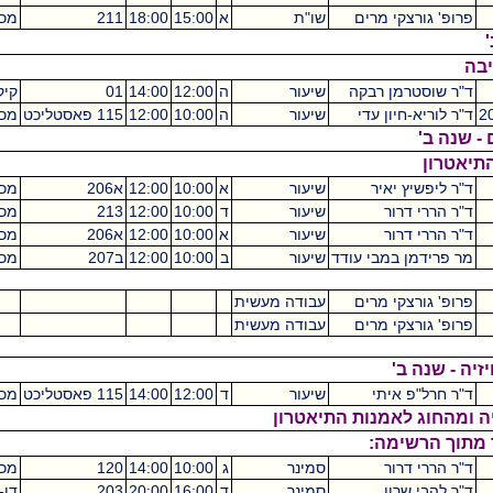
' גורצקי מרים
שו"ת
א
15:00
18:00
211
מכסיקו
3
שוסטרמן רבקה
שיעור
ה
12:00
14:00
01
קיקואין
2
וריא-חיון עדי
שיעור
ה
10:00
12:00
115 פאסטליכט
מכסיקו
2
 ב'
ון
ליפשיץ יאיר
שיעור
א
10:00
12:00
א206
מכסיקו
2
הררי דרור
שיעור
ד
10:00
12:00
213
מכסיקו
2
הררי דרור
שיעור
א
10:00
12:00
א206
מכסיקו
2
רידמן במבי עודד
שיעור
ב
10:00
12:00
ב207
מכסיקו
4
' גורצקי מרים
עבודה מעשית
0
' גורצקי מרים
עבודה מעשית
0
שנה ב'
חרל"פ איתי
שיעור
ד
12:00
14:00
115 פאסטליכט
מכסיקו
2
החוג לאמנות התיאטרון
 הרשימה:
הררי דרור
סמינר
ג
10:00
14:00
120
מכסיקו
4
להבי שרון
סמינר
ד
16:00
20:00
203
דן-דוד
4