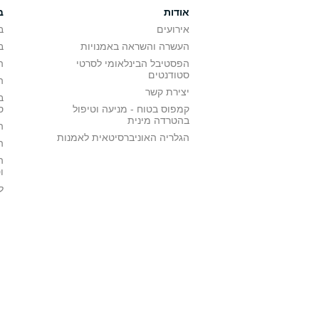
אודות
ב
אירועים
ב
העשרה והשראה באמנויות
ב
הפסטיבל הבינלאומי לסרטי
ה
סטודנטים
ה
יצירת קשר
ב
קמפוס בטוח - מניעה וטיפול
ס
בהטרדה מינית
ה
הגלריה האוניברסיטאית לאמנות
ה
ה
ו
ל