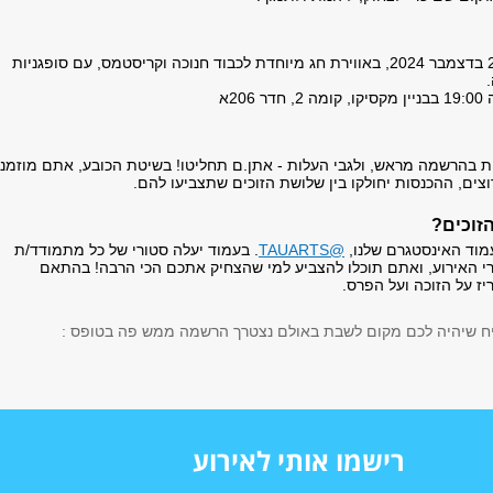
האירוע יתקיים ב-24 בדצמבר 2024, באווירת חג מיוחדת לכבוד חנוכה וקריסטמס, עם סופגניות
206א
ית בהרשמה מראש, ולגבי העלות - אתן.ם תחליטו! בשיטת הכובע, אתם מוזמנ
ים, ההכנסות יחולקו בין שלושת הזוכים שתצביעו להם.
זוכים?
וד האינסטגרם שלנו,
@TAUARTS
. בעמוד יעלה סטורי של כל מתמודד/ת
ות אחרי האירוע, ואתם תוכלו להצביע למי שהצחיק אתכם הכי הרבה! בהתאם
ז על הזוכה ועל הפרס.
יח שיהיה לכם מקום לשבת באולם נצטרך הרשמה ממש פה בטופס :
רישמו אותי לאירוע