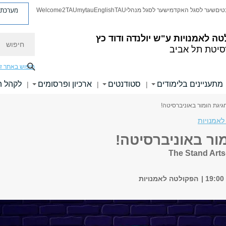
מערכת פ
טים
שער לסגל האקדמי
שער לסגל מנהלי
TAU
English
mytau
Welcome2TAU
חיפוש
טה לאמנויות
ע"ש יולנדה ודוד כץ
סיטת תל אביב
חיפוש באתר ז
מתעניינים בלימודים
סטודנטים
ארכיון ופרסומים
לקהל 
|
|
|
גיגת הומור באוניברסיטה!
לאמנויות
ור באוניברסיטה!
The Stand Art
הפקולטה לאמנויות