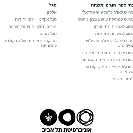
תי ספר, חוגים ותכניות
סגל
יה"ס לאדריכלות ע"ש עזריאלי
אלפון
יה"ס למוזיקה ע"ש בוכמן-מהטה
סגל אקדמי - לפי יחידות
חוג לאמנות התיאטרון
מורים, חוקרים ועוזרי הוראה
חוג לתולדות האמנות
סגל מנהלי
יה"ס לקולנוע וטלוויזיה ע"ש
הדוקטורנטיות.ים של הפקולטה
טיב טיש
לאמנויות
תכנית הרב תחומית באמנויות
תכנית הבינתחומית באמנויות
מסלול לעיצוב במה, קולנוע
טלוויזיה
ימודי משחק