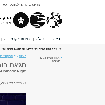
תוכן
תפריט
צור קשר
בית
ידיעון
אלפון
שער לסטודנ
עליון
ראשי
הפקול
אוניבר
ראשי
סגל
יחידות אקדמיות
|
|
|
הינך נמצא כאן
>
הפקולטה לאמנויות
>
אירועי הפקולטה לאמנויות
> ח
הצגה
של
הפקולטה 
ללוח האירועים
המלא
חגיגת הומ
s-Comedy Night
24 בדצמבר 2024, 19:00