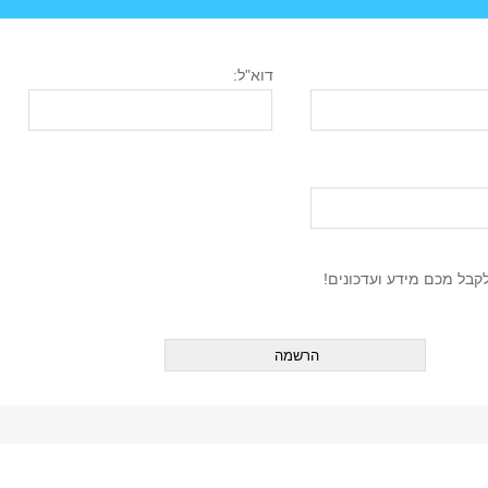
דוא"ל:
 תוכן מאוניברסיטת ת"א?
בל מכם מידע ועדכונים!