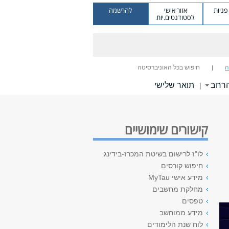
ניות
אזור אישי
להרשמה
לסטודנטים.יות
ה
חיפוש בכל האוניברסיטה
הרחב
תואר שלישי
|
קישורים שימושיים
לו"ז לרישום בשיטת המכרז-בידינג
חיפוש קורסים
מידע אישי MyTau
מחלקת מחשבים
טפסים
מידע ממוחשב
לוח שנת הלימודים