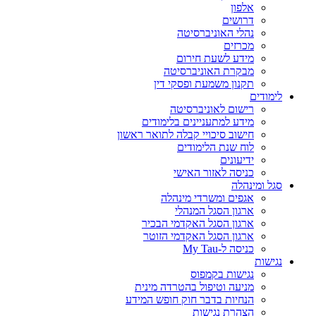
אלפון
דרושים
נהלי האוניברסיטה
מכרזים
מידע לשעת חירום
מבקרת האוניברסיטה
תקנון משמעת ופסקי דין
לימודים
רישום לאוניברסיטה
מידע למתעניינים בלימודים
חישוב סיכויי קבלה לתואר ראשון
לוח שנת הלימודים
ידיעונים
כניסה לאזור האישי
סגל ומינהלה
אגפים ומשרדי מינהלה
ארגון הסגל המנהלי
ארגון הסגל האקדמי הבכיר
ארגון הסגל האקדמי הזוטר
כניסה ל-My Tau
נגישות
נגישות בקמפוס
מניעה וטיפול בהטרדה מינית
הנחיות בדבר חוק חופש המידע
הצהרת נגישות