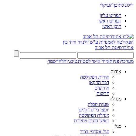
דילוג לתוכן העיקרי
תפריט עליון
תפריט ראשי
תוכן ראשי
הפקולטה לאמנויות
ע"ש יולנדה ודוד כץ
אוניברסיטת תל אביב
מערכת פניות
אזור אישי לסטודנטים.יות
להרשמה
אודות
אודות הפקולטה
דבר הדקאן
אירועים
חדשות
מנהלה
שעות קבלה
יועצי בי"ס וחוגים
מנהלת הפקולטה
ראשי חוגים ויחידות
סגל
סגל אקדמי בכיר