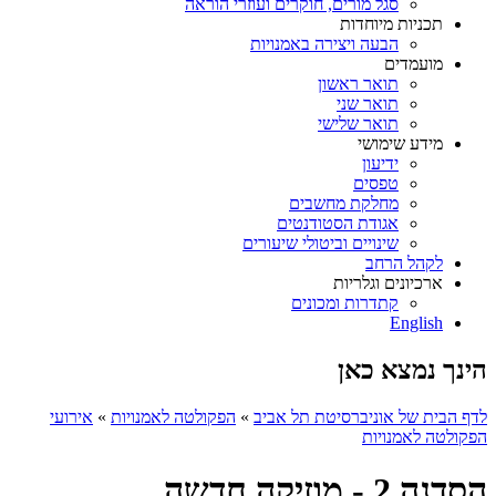
סגל מורים, חוקרים ועוזרי הוראה
תכניות מיוחדות
הבעה ויצירה באמנויות
מועמדים
תואר ראשון
תואר שני
תואר שלישי
מידע שימושי
ידיעון
טפסים
מחלקת מחשבים
אגודת הסטודנטים
שינויים וביטולי שיעורים
לקהל הרחב
ארכיונים וגלריות
קתדרות ומכונים
English
הינך נמצא כאן
לדף הבית של אוניברסיטת תל אביב
»
הפקולטה לאמנויות
»
אירועי
הפקולטה לאמנויות
הסדנה 2 - מוזיקה חדשה