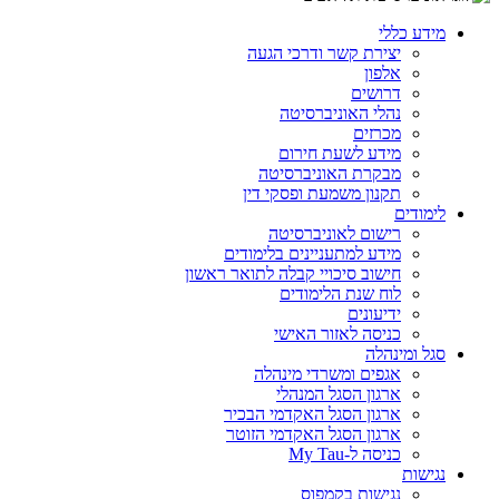
מידע כללי
יצירת קשר ודרכי הגעה
אלפון
דרושים
נהלי האוניברסיטה
מכרזים
מידע לשעת חירום
מבקרת האוניברסיטה
תקנון משמעת ופסקי דין
לימודים
רישום לאוניברסיטה
מידע למתעניינים בלימודים
חישוב סיכויי קבלה לתואר ראשון
לוח שנת הלימודים
ידיעונים
כניסה לאזור האישי
סגל ומינהלה
אגפים ומשרדי מינהלה
ארגון הסגל המנהלי
ארגון הסגל האקדמי הבכיר
ארגון הסגל האקדמי הזוטר
כניסה ל-My Tau
נגישות
נגישות בקמפוס