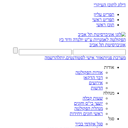
דילוג לתוכן העיקרי
תפריט עליון
תפריט ראשי
תוכן ראשי
הפקולטה לאמנויות
ע"ש יולנדה ודוד כץ
אוניברסיטת תל אביב
מערכת פניות
אזור אישי לסטודנטים.יות
להרשמה
אודות
אודות הפקולטה
דבר הדקאן
אירועים
חדשות
מנהלה
שעות קבלה
יועצי בי"ס וחוגים
מנהלת הפקולטה
ראשי חוגים ויחידות
סגל
סגל אקדמי בכיר