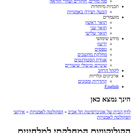
סגל מורים, חוקרים ועוזרי הוראה
תכניות מיוחדות
הבעה ויצירה באמנויות
מועמדים
תואר ראשון
תואר שני
תואר שלישי
מידע שימושי
ידיעון
טפסים
מחלקת מחשבים
אגודת הסטודנטים
שינויים וביטולי שיעורים
לקהל הרחב
ארכיונים וגלריות
קתדרות ומכונים
English
הינך נמצא כאן
לדף הבית של אוניברסיטת תל אביב
»
הפקולטה לאמנויות
»
אירועי
הפקולטה לאמנויות
הקולוקוויום המחלקתי למלחינים