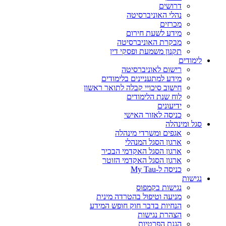
דרושים
נהלי האוניברסיטה
מכרזים
מידע לשעת חירום
מבקרת האוניברסיטה
תקנון משמעת ופסקי דין
לימודים
רישום לאוניברסיטה
מידע למתעניינים בלימודים
חישוב סיכויי קבלה לתואר ראשון
לוח שנת הלימודים
ידיעונים
כניסה לאזור האישי
סגל ומינהלה
אגפים ומשרדי מינהלה
ארגון הסגל המנהלי
ארגון הסגל האקדמי הבכיר
ארגון הסגל האקדמי הזוטר
כניסה ל-My Tau
נגישות
נגישות בקמפוס
מניעה וטיפול בהטרדה מינית
הנחיות בדבר חוק חופש המידע
הצהרת נגישות
הגנת הפרטיות