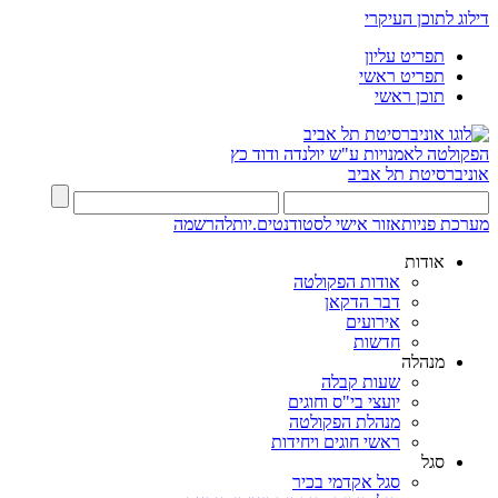
דילוג לתוכן העיקרי
תפריט עליון
תפריט ראשי
תוכן ראשי
הפקולטה לאמנויות
ע"ש יולנדה ודוד כץ
אוניברסיטת תל אביב
מערכת פניות
אזור אישי לסטודנטים.יות
להרשמה
אודות
אודות הפקולטה
דבר הדקאן
אירועים
חדשות
מנהלה
שעות קבלה
יועצי בי"ס וחוגים
מנהלת הפקולטה
ראשי חוגים ויחידות
סגל
סגל אקדמי בכיר