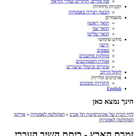
סגל מורים, חוקרים ועוזרי הוראה
תכניות מיוחדות
הבעה ויצירה באמנויות
מועמדים
תואר ראשון
תואר שני
תואר שלישי
מידע שימושי
ידיעון
טפסים
מחלקת מחשבים
אגודת הסטודנטים
שינויים וביטולי שיעורים
לקהל הרחב
ארכיונים וגלריות
קתדרות ומכונים
English
הינך נמצא כאן
לדף הבית של אוניברסיטת תל אביב
»
הפקולטה לאמנויות
»
אירועי
הפקולטה לאמנויות
זמרת הארץ - כיתת השיר העברי