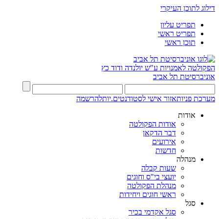
דילוג לתוכן העיקרי
תפריט עליון
תפריט ראשי
תוכן ראשי
הפקולטה לאמנויות
ע"ש יולנדה ודוד כץ
אוניברסיטת תל אביב
מערכת פניות
אזור אישי לסטודנטים.יות
להרשמה
אודות
אודות הפקולטה
דבר הדקאן
אירועים
חדשות
מנהלה
שעות קבלה
יועצי בי"ס וחוגים
מנהלת הפקולטה
ראשי חוגים ויחידות
סגל
סגל אקדמי בכיר