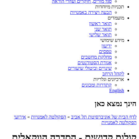
סגל מורים, חוקרים ועוזרי הוראה
תכניות מיוחדות
הבעה ויצירה באמנויות
מועמדים
תואר ראשון
תואר שני
תואר שלישי
מידע שימושי
ידיעון
טפסים
מחלקת מחשבים
אגודת הסטודנטים
שינויים וביטולי שיעורים
לקהל הרחב
ארכיונים וגלריות
קתדרות ומכונים
English
הינך נמצא כאן
לדף הבית של אוניברסיטת תל אביב
»
הפקולטה לאמנויות
»
אירועי
הפקולטה לאמנויות
קולות קדושים - הסדרה הווקאלית