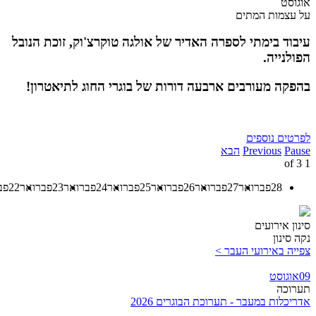
אוגוסט
על עצמות המתים
עיבוד בימתי לספרה האדיר של אולגה טוקרצ'וק, זוכת הנובל
הפולנייה.
בהפקה מעורבים ארבעה דורות של בוגרי החוג לתיאטרון!
לפרטים נוספים
Pause
Previous
הבא
3
of
1
28
פברואר
27
פברואר
26
פברואר
25
פברואר
24
פברואר
23
פברואר
22
פב
סינון אירועים
נקה סינון
צפייה באירועי העבר >
09
אוגוסט
תערוכה
אדריכלות במעבר - תערוכת הבוגרים 2026