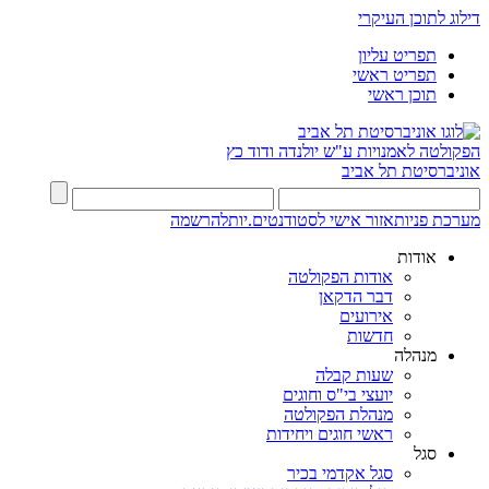
דילוג לתוכן העיקרי
תפריט עליון
תפריט ראשי
תוכן ראשי
הפקולטה לאמנויות
ע"ש יולנדה ודוד כץ
אוניברסיטת תל אביב
מערכת פניות
אזור אישי לסטודנטים.יות
להרשמה
אודות
אודות הפקולטה
דבר הדקאן
אירועים
חדשות
מנהלה
שעות קבלה
יועצי בי"ס וחוגים
מנהלת הפקולטה
ראשי חוגים ויחידות
סגל
סגל אקדמי בכיר