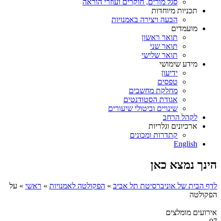
סגל מורים, חוקרים ועוזרי הוראה
תכניות מיוחדות
הבעה ויצירה באמנויות
מועמדים
תואר ראשון
תואר שני
תואר שלישי
מידע שימושי
ידיעון
טפסים
מחלקת מחשבים
אגודת הסטודנטים
שינויים וביטולי שיעורים
לקהל הרחב
ארכיונים וגלריות
קתדרות ומכונים
English
הינך נמצא כאן
לדף הבית של אוניברסיטת תל אביב
»
הפקולטה לאמנויות
»
ראשי
»
על
הפקולטה
אירועים מומלצים