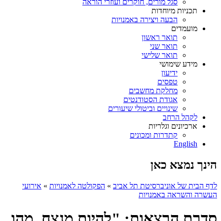
סגל מורים, חוקרים ועוזרי הוראה
תכניות מיוחדות
הבעה ויצירה באמנויות
מועמדים
תואר ראשון
תואר שני
תואר שלישי
מידע שימושי
ידיעון
טפסים
מחלקת מחשבים
אגודת הסטודנטים
שינויים וביטולי שיעורים
לקהל הרחב
ארכיונים וגלריות
קתדרות ומכונים
English
הינך נמצא כאן
לדף הבית של אוניברסיטת תל אביב
»
הפקולטה לאמנויות
»
אירועי
העשרה והשראה באמנויות
סדרת הרצאות: "להיות מנצח, מהו