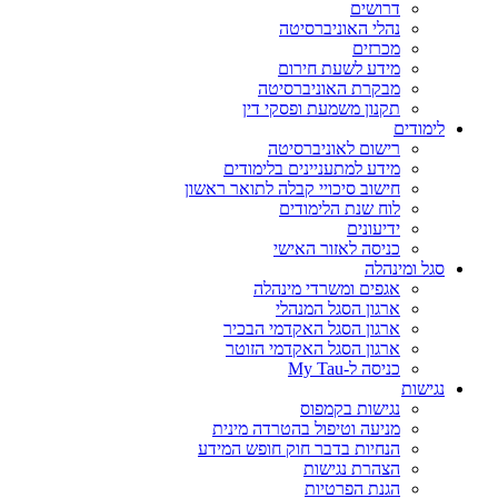
דרושים
נהלי האוניברסיטה
מכרזים
מידע לשעת חירום
מבקרת האוניברסיטה
תקנון משמעת ופסקי דין
לימודים
רישום לאוניברסיטה
מידע למתעניינים בלימודים
חישוב סיכויי קבלה לתואר ראשון
לוח שנת הלימודים
ידיעונים
כניסה לאזור האישי
סגל ומינהלה
אגפים ומשרדי מינהלה
ארגון הסגל המנהלי
ארגון הסגל האקדמי הבכיר
ארגון הסגל האקדמי הזוטר
כניסה ל-My Tau
נגישות
נגישות בקמפוס
מניעה וטיפול בהטרדה מינית
הנחיות בדבר חוק חופש המידע
הצהרת נגישות
הגנת הפרטיות