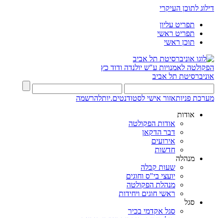
דילוג לתוכן העיקרי
תפריט עליון
תפריט ראשי
תוכן ראשי
הפקולטה לאמנויות
ע"ש יולנדה ודוד כץ
אוניברסיטת תל אביב
מערכת פניות
אזור אישי לסטודנטים.יות
להרשמה
אודות
אודות הפקולטה
דבר הדקאן
אירועים
חדשות
מנהלה
שעות קבלה
יועצי בי"ס וחוגים
מנהלת הפקולטה
ראשי חוגים ויחידות
סגל
סגל אקדמי בכיר