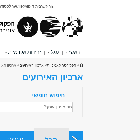
תוכן
תפריט
צור קשר
בית
ידיעון
אלפון
שער לסטודנ
עליון
ראשי
הפקול
אוניבר
ראשי
סגל
יחידות אקדמיות
|
|
|
הינך נמצא כאן
>
הפקולטה לאמנויות
>
ארכיון האירועים
> ארכיון האי
ארכיון האירועים
חיפוש חופשי