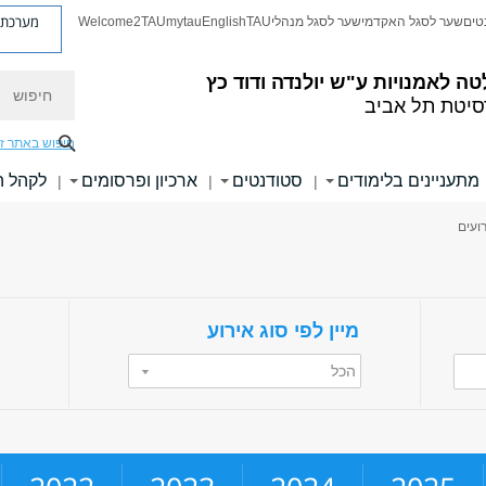
מערכת פ
טים
שער לסגל האקדמי
שער לסגל מנהלי
TAU
English
mytau
Welcome2TAU
חיפוש
טה לאמנויות
ע"ש יולנדה ודוד כץ
סיטת תל אביב
חיפוש באתר ז
מתעניינים בלימודים
סטודנטים
ארכיון ופרסומים
לקהל 
|
|
|
רועים
מיין לפי סוג אירוע
הכל