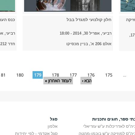
זיקה
חלון קולנועי למגדל בבל
כנס העת
רביעי, אפריל 30, 2014 - 18:00
רביעי, אפריל 30
חמישי, יולי 17,
אולם 206 א', בניין מכסיקו
חדר 212, בניין מכסיקו
181
180
179
178
177
176
175
…
הבא ›
לעמוד האחרון »
תי ספר, חוגים ותכניות
סגל
יה"ס לאדריכלות ע"ש עזריאלי
אלפון
יה"ס למוזיקה ע"ש בוכמן-מהטה
סגל אקדמי - לפי יחידות