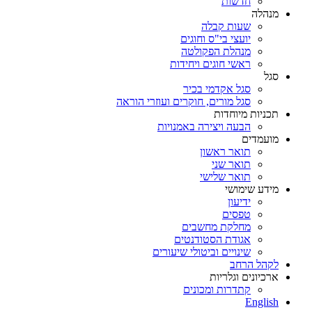
חדשות
מנהלה
שעות קבלה
יועצי בי"ס וחוגים
מנהלת הפקולטה
ראשי חוגים ויחידות
סגל
סגל אקדמי בכיר
סגל מורים, חוקרים ועוזרי הוראה
תכניות מיוחדות
הבעה ויצירה באמנויות
מועמדים
תואר ראשון
תואר שני
תואר שלישי
מידע שימושי
ידיעון
טפסים
מחלקת מחשבים
אגודת הסטודנטים
שינויים וביטולי שיעורים
לקהל הרחב
ארכיונים וגלריות
קתדרות ומכונים
English