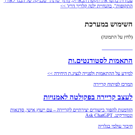
עבודות בהשראת תקופת הבארוק, מתוך סדנת "טכניקה של הבגד לאורך
התקופות", בהנחיית ילנה קלריך דרץ' >>
השימוש במערכת
(לחץ על התמונה)
משרתי ומשרתות
התאמות לסטודנטים.ות
למידע על ההתאמות ולפנייה לנציג.ת היחידה >>
המרכז לפיתוח קריירה
לעצב קריירה בפקולטה לאמנויות
הזדמנות להפוך כישורים יצירתיים לקריירה – עם ייעוץ אישי, סדנאות
ונטוורקינג. Ask ChatGPT
חיבור עולמי בגלריה