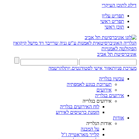
דילוג לתוכן העיקרי
תפריט עליון
תפריט ראשי
תוכן ראשי
הגלריה האוניברסיטאית לאמנות ע"ש גניה שרייבר ויד מישל קיקואין
הפקולטה לאמנויות
אוניברסיטת תל אביב
מערכת פניות
אזור אישי לסטודנטים.יות
להרשמה
עכשיו בגלריה
תערוכת בנוגע לאמפתיה
אירועים
אירועים בגלריה
אירועים בגלריה
לוח האירועים בגלריה
הזמנת כרטיסים לאירוע
אודות
אודות הגלריה
על המבנה
קלייר מאראטייה ז"ל