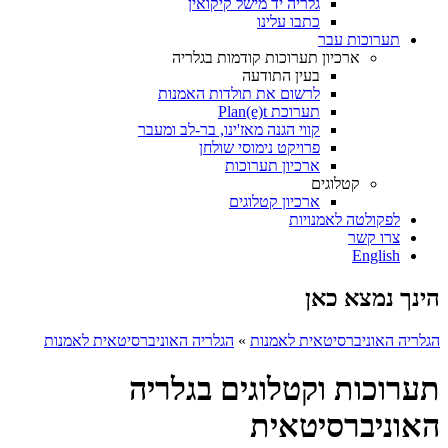
גלריה יד מישל קיקואין
כתבו עלינו
תערוכות עבר
ארכיון תערוכות קודמות בגלריה
בעין התודעה
לרשום את תולדות האמנות
תערוכת Plan(e)t
קווי הגנה מאז'ינו, בר-לב ומעבר
פרויקט נימוסי שולחן
ארכיון תערוכות
קטלוגים
ארכיון קטלוגים
לפקולטה לאמנויות
צרו קשר
English
הינך נמצא כאן
הגלריה האוניברסיטאית לאמנות
»
הגלריה האוניברסיטאית לאמנות
תערוכות וקטלוגים בגלריה
האוניברסיטאית