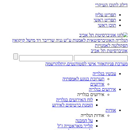
דילוג לתוכן העיקרי
תפריט עליון
תפריט ראשי
תוכן ראשי
הגלריה האוניברסיטאית לאמנות ע"ש גניה שרייבר ויד מישל קיקואין
הפקולטה לאמנויות
אוניברסיטת תל אביב
מערכת פניות
אזור אישי לסטודנטים.יות
להרשמה
עכשיו בגלריה
תערוכת בנוגע לאמפתיה
אירועים
אירועים בגלריה
אירועים בגלריה
לוח האירועים בגלריה
הזמנת כרטיסים לאירוע
אודות
אודות הגלריה
על המבנה
קלייר מאראטייה ז"ל