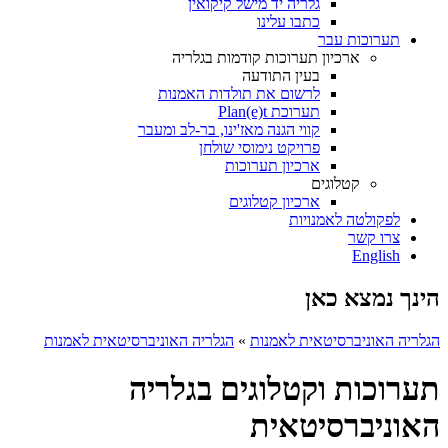
גלריה יד מישל קיקואין
כתבו עלינו
תערוכות עבר
ארכיון תערוכות קודמות בגלריה
בעין התודעה
לרשום את תולדות האמנות
תערוכת Plan(e)t
קווי הגנה מאז'ינו, בר-לב ומעבר
פרויקט נימוסי שולחן
ארכיון תערוכות
קטלוגים
ארכיון קטלוגים
לפקולטה לאמנויות
צרו קשר
English
הינך נמצא כאן
הגלריה האוניברסיטאית לאמנות
»
הגלריה האוניברסיטאית לאמנות
תערוכות וקטלוגים בגלריה
האוניברסיטאית