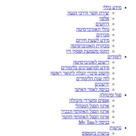
מידע כללי
יצירת קשר ודרכי הגעה
אלפון
דרושים
נהלי האוניברסיטה
מכרזים
מידע לשעת חירום
מבקרת האוניברסיטה
תקנון משמעת ופסקי דין
לימודים
רישום לאוניברסיטה
מידע למתעניינים בלימודים
חישוב סיכויי קבלה לתואר ראשון
לוח שנת הלימודים
ידיעונים
כניסה לאזור האישי
סגל ומינהלה
אגפים ומשרדי מינהלה
ארגון הסגל המנהלי
ארגון הסגל האקדמי הבכיר
ארגון הסגל האקדמי הזוטר
כניסה ל-My Tau
נגישות
נגישות בקמפוס