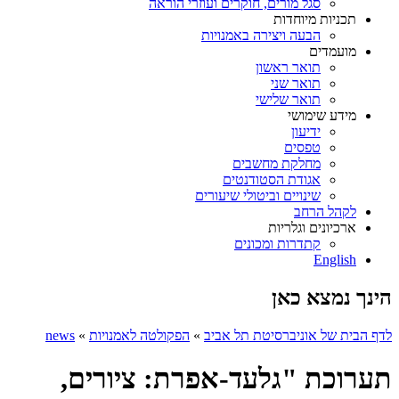
סגל מורים, חוקרים ועוזרי הוראה
תכניות מיוחדות
הבעה ויצירה באמנויות
מועמדים
תואר ראשון
תואר שני
תואר שלישי
מידע שימושי
ידיעון
טפסים
מחלקת מחשבים
אגודת הסטודנטים
שינויים וביטולי שיעורים
לקהל הרחב
ארכיונים וגלריות
קתדרות ומכונים
English
הינך נמצא כאן
לדף הבית של אוניברסיטת תל אביב
»
הפקולטה לאמנויות
»
news
תערוכת "גלעד-אפרת: ציורים,