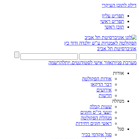
דילוג לתוכן העיקרי
תפריט עליון
תפריט ראשי
תוכן ראשי
הפקולטה לאמנויות
ע"ש יולנדה ודוד כץ
אוניברסיטת תל אביב
מערכת פניות
אזור אישי לסטודנטים.יות
להרשמה
אודות
אודות הפקולטה
דבר הדקאן
אירועים
חדשות
מנהלה
שעות קבלה
יועצי בי"ס וחוגים
מנהלת הפקולטה
ראשי חוגים ויחידות
סגל
סגל אקדמי בכיר