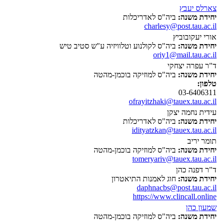
צארלס יעבץ
יחידת משנה:
ביה"ס לאדריכלות
charlesy@post.tau.ac.il
אורי יעקובוביץ
יחידת משנה:
ביה"ס לקולנוע וטלוויזיה ע"ש סטיב טיש
oriy1@mail.tau.ac.il
ד"ר עפרה יצחקי
יחידת משנה:
ביה"ס למוזיקה בוכמן-מהטה
טלפון:
03-6406311
ofrayitzhaki@tauex.tau.ac.il
עידית נחמה יצקן
יחידת משנה:
ביה"ס לאדריכלות
idityatzkan@tauex.tau.ac.il
תומר יריב
יחידת משנה:
ביה"ס למוזיקה בוכמן-מהטה
tomeryariv@tauex.tau.ac.il
ד"ר דפנה כהן
יחידת משנה:
חוג לאמנות התיאטרון
daphnacbs@post.tau.ac.il
https://www.clincall.online
שמעון כהן
יחידת משנה:
ביה"ס למוזיקה בוכמן-מהטה