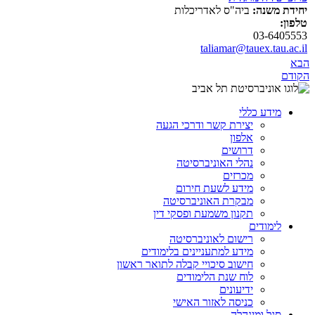
יחידת משנה:
ביה"ס לאדריכלות
טלפון:
03-6405553
taliamar@tauex.tau.ac.il
הבא
הקודם
מידע כללי
יצירת קשר ודרכי הגעה
אלפון
דרושים
נהלי האוניברסיטה
מכרזים
מידע לשעת חירום
מבקרת האוניברסיטה
תקנון משמעת ופסקי דין
לימודים
רישום לאוניברסיטה
מידע למתעניינים בלימודים
חישוב סיכויי קבלה לתואר ראשון
לוח שנת הלימודים
ידיעונים
כניסה לאזור האישי
סגל ומינהלה