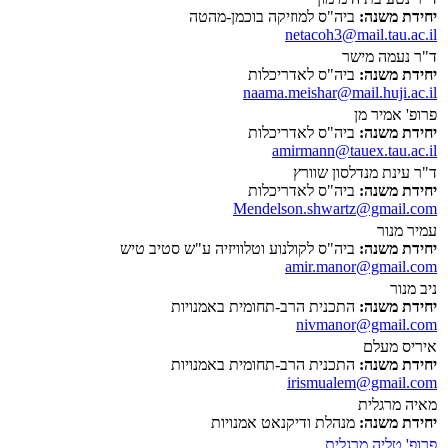
יחידת משנה:
ביה"ס למוזיקה בוכמן-מהטה
netacoh3@mail.tau.ac.il
ד"ר נעמה מישר
יחידת משנה:
ביה"ס לאדריכלות
naama.meishar@mail.huji.ac.il
פרופ' אמיר מן
יחידת משנה:
ביה"ס לאדריכלות
amirmann@tauex.tau.ac.il
ד"ר עינת מנדלסון שוורץ
יחידת משנה:
ביה"ס לאדריכלות
Mendelson.shwartz@gmail.com
עמיר מנור
יחידת משנה:
ביה"ס לקולנוע וטלוויזיה ע"ש סטיב טיש
amir.manor@gmail.com
ניב מנור
יחידת משנה:
התכנית הרב-תחומית באמנויות
nivmanor@gmail.com
איריס מעלם
יחידת משנה:
התכנית הרב-תחומית באמנויות
irismualem@gmail.com
מאיה מרגלית
יחידת משנה:
מנהלת ודיקנאט אמנויות
פרופ' טליה מרגלית