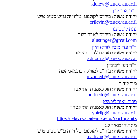
idolew@tauex.tau.ac.il
ד"ר אורי לוין
יחידת משנה:
ביה"ס לקולנוע וטלוויזיה ע"ש סטיב טיש
orilevin@tauex.tau.ac.il
ענת לוסטינגר
יחידת משנה:
ביה"ס לאדריכלות
alustinger@gmail.com
ד"ר עדי מיכל לוריא חיון
יחידת משנה:
חוג לתולדות האמנות
adilouria@tauex.tau.ac.il
ד"ר ניצן ליבוביץ
יחידת משנה:
ביה"ס למוזיקה בוכמן-מהטה
nizanleib@tauex.tau.ac.il
מור לידור
יחידת משנה:
חוג לאמנות התיאטרון
morleedo@tauex.tau.ac.il
פרופ' יאיר ליפשיץ
יחידת משנה:
חוג לאמנות התיאטרון
yairlip@tauex.tau.ac.il
https://telaviv.academia.edu/YairLipshitz
מתתיהו מאיר לנג
יחידת משנה:
ביה"ס לקולנוע וטלוויזיה ע"ש סטיב טיש
mattilang@tauex.tau.ac.il