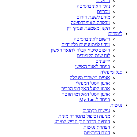
דרושים
נהלי האוניברסיטה
מכרזים
מידע לשעת חירום
מבקרת האוניברסיטה
תקנון משמעת ופסקי דין
לימודים
רישום לאוניברסיטה
מידע למתעניינים בלימודים
חישוב סיכויי קבלה לתואר ראשון
לוח שנת הלימודים
ידיעונים
כניסה לאזור האישי
סגל ומינהלה
אגפים ומשרדי מינהלה
ארגון הסגל המנהלי
ארגון הסגל האקדמי הבכיר
ארגון הסגל האקדמי הזוטר
כניסה ל-My Tau
נגישות
נגישות בקמפוס
מניעה וטיפול בהטרדה מינית
הנחיות בדבר חוק חופש המידע
הצהרת נגישות
הגנת הפרטיות