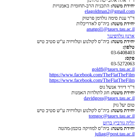
ד"ר אלה אלזבייטה גולדמן
יחידת משנה:
התכנית הרב-תחומית באמנויות
elagoldman2@gmail.com
ד"ר ענת סימה גולדמן פרטוק
יחידת משנה:
ביה"ס לאדריכלות
anatgol1@tauex.tau.ac.il
ארנון גולדפינגר
יחידת משנה:
ביה"ס לקולנוע וטלוויזיה ע"ש סטיב טיש
טלפון:
03-6408403
פקס:
03-5272063
goldfi@tauex.tau.ac.il
https://www.facebook.com/TheFlatTheFilm
https://www.facebook.com/TheFlatTheFilm
ד"ר דיויד אנשל גוס
יחידת משנה:
חוג לתולדות האמנות
davidgoss@tauex.tau.ac.il
טום יעל גוק
יחידת משנה:
ביה"ס לקולנוע וטלוויזיה ע"ש סטיב טיש
tomgoc@tauex.tau.ac.il
יוליה גורביץ ברוט
יחידת משנה:
ביה"ס למוזיקה בוכמן-מהטה
juliag@post.tau.ac.il