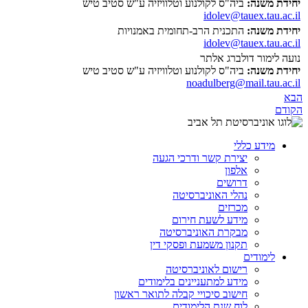
יחידת משנה:
ביה"ס לקולנוע וטלוויזיה ע"ש סטיב טיש
idolev@tauex.tau.ac.il
יחידת משנה:
התכנית הרב-תחומית באמנויות
idolev@tauex.tau.ac.il
נועה לימור דולברג אלתר
יחידת משנה:
ביה"ס לקולנוע וטלוויזיה ע"ש סטיב טיש
noadulberg@mail.tau.ac.il
הבא
הקודם
מידע כללי
יצירת קשר ודרכי הגעה
אלפון
דרושים
נהלי האוניברסיטה
מכרזים
מידע לשעת חירום
מבקרת האוניברסיטה
תקנון משמעת ופסקי דין
לימודים
רישום לאוניברסיטה
מידע למתעניינים בלימודים
חישוב סיכויי קבלה לתואר ראשון
לוח שנת הלימודים