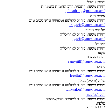
יהונתן גורפיל
יחידת משנה:
התכנית הרב-תחומית באמנויות
johnathang@mail.tau.ac.il
אירית גזית
יחידת משנה:
ביה"ס לקולנוע וטלוויזיה ע"ש סטיב טיש
iritgazit@tauex.tau.ac.il
טל גזית טיבור
יחידת משנה:
ביה"ס לאדריכלות
tgazit@tauex.tau.ac.il
רמי גיל
יחידת משנה:
ביה"ס לאדריכלות
פקס:
03-5605073
ramygill@tauex.tau.ac.il
לי גילת
יחידת משנה:
ביה"ס לקולנוע וטלוויזיה ע"ש סטיב טיש
leegilat@tauex.tau.ac.il
טליה [טוליק] גלאון
יחידת משנה:
ביה"ס לקולנוע וטלוויזיה ע"ש סטיב טיש
tulikgalon@tauex.tau.ac.il
דנה לסלי גלזר
יחידת משנה:
ביה"ס למוזיקה בוכמן-מהטה
טלפון:
1842 (פנימי)