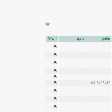
טלפון
פקס
דוא"ל
03-6408418