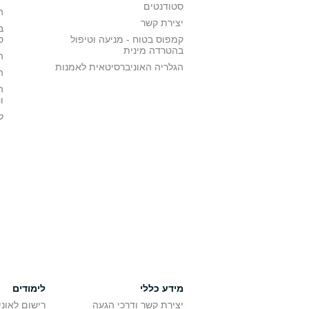
סטודנטים
ה
יצירת קשר
ב
קמפוס בטוח - מניעה וטיפול
ס
בהטרדה מינית
ה
הגלריה האוניברסיטאית לאמנות
ה
ה
ו
ל
מידע כללי
לימודים
יצירת קשר ודרכי הגעה
רישום לאונ