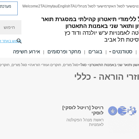
מערכת פ
טים
שער לסגל האקדמי
שער לסגל מנהלי
TAU
English
mytau
Welcome2TAU
ללימודי תיאטרון קהילתי במסגרת תואר
חיפוש
 ותואר שני באמנות התאטרון
ה לאמנויות
ע"ש יולנדה ודוד כץ
סיטת תל אביב
חיפוש באתר ז
סטודנטים
בוגרים
מחקר ופרסומים
אירוע חשיפה
|
|
|
|
שון ותואר שני באמנות התאטרון
>
סגל
>
סגל מורים, חוקרים ועוזרי הוראה
> סגל מורים, חוקרים 
זרי הוראה - כללי
רויטל [רויטל לוסקי]
לוסקי
ראשת מנהל הפקולטה
לאמנויות