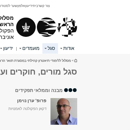
תוכן
תפריט
צור קשר
בית
ידיעון
אלפון
שער לסטודנ
עליון
ראשי
מסלול 
הראשון
הפקולט
אוניבר
אודות
סגל
מועמדים
ידיעון
|
הינך נמצא כאן
>
מסלול ללימודי תיאטרון קהילתי במסגרת תואר הרא
סגל מורים, חוקרים ועו
מבנה וממלאי תפקידים
פרופ' ערן נוימן
דקאן הפקולטה לאמנויות