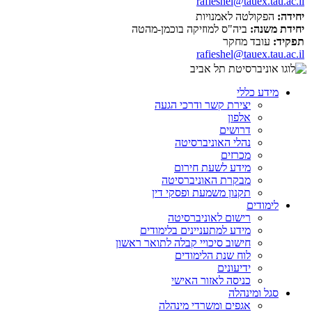
rafieshel@tauex.tau.ac.il
יחידה:
הפקולטה לאמנויות
יחידת משנה:
ביה"ס למוזיקה בוכמן-מהטה
תפקיד:
עובד מחקר
rafieshel@tauex.tau.ac.il
מידע כללי
יצירת קשר ודרכי הגעה
אלפון
דרושים
נהלי האוניברסיטה
מכרזים
מידע לשעת חירום
מבקרת האוניברסיטה
תקנון משמעת ופסקי דין
לימודים
רישום לאוניברסיטה
מידע למתעניינים בלימודים
חישוב סיכויי קבלה לתואר ראשון
לוח שנת הלימודים
ידיעונים
כניסה לאזור האישי
סגל ומינהלה
אגפים ומשרדי מינהלה