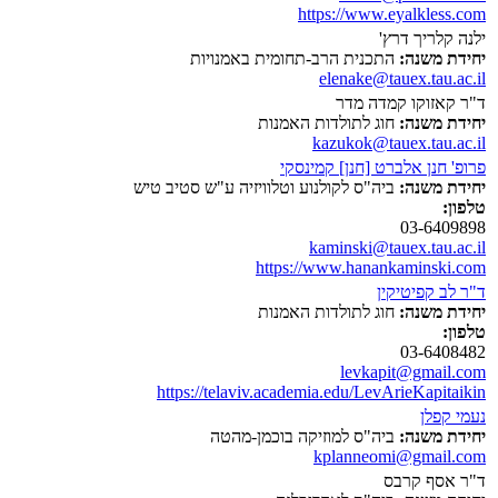
https://www.eyalkless.com
ילנה קלריך דרץ'
יחידת משנה:
התכנית הרב-תחומית באמנויות
elenake@tauex.tau.ac.il
ד"ר קאזוקו קמדה מדר
יחידת משנה:
חוג לתולדות האמנות
kazukok@tauex.tau.ac.il
פרופ' חנן אלברט [חנן] קמינסקי
יחידת משנה:
ביה"ס לקולנוע וטלוויזיה ע"ש סטיב טיש
טלפון:
03-6409898
kaminski@tauex.tau.ac.il
https://www.hanankaminski.com
ד"ר לב קפיטיקין
יחידת משנה:
חוג לתולדות האמנות
טלפון:
03-6408482
levkapit@gmail.com
https://telaviv.academia.edu/LevArieKapitaikin
נעמי קפלן
יחידת משנה:
ביה"ס למוזיקה בוכמן-מהטה
kplanneomi@gmail.com
ד"ר אסף קרבס