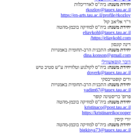
יחידת משנה:
ביה"ס לאדריכלות
rkozlov@tauex.tau.ac.il
https://en-arts.tau.ac.il/profile/rkozlov
ד"ר אליאב קול
יחידת משנה:
ביה"ס למוזיקה בוכמן-מהטה
eliavkohl@tauex.tau.ac.il
https://eliavkohl.com/
דינה קונסון
יחידת משנה:
התכנית הרב-תחומית באמנויות
dina.konson@gmail.com
דובר קוסאשווילי
יחידת משנה:
ביה"ס לקולנוע וטלוויזיה ע"ש סטיב טיש
doverk@tauex.tau.ac.il
ודים קופטייבסקי
יחידת משנה:
התכנית הרב-תחומית באמנויות
vadim67@tauex.tau.ac.il
פרופ' כריסטינה קופר
יחידת משנה:
ביה"ס למוזיקה בוכמן-מהטה
kristinaco@post.tau.ac.il
https://kristinareikocooper
יורי קיסין
יחידת משנה:
ביה"ס למוזיקה בוכמן-מהטה
bigkisya73@tauex.tau.ac.il