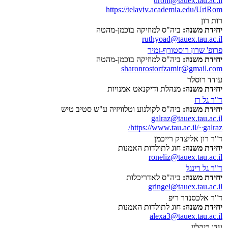
urom@tauex.tau.ac.il
https://telaviv.academia.edu/UriRom
רות רון
יחידת משנה:
ביה"ס למוזיקה בוכמן-מהטה
ruthyoad@tauex.tau.ac.il
פרופ' שרון רוסטורף-זמיר
יחידת משנה:
ביה"ס למוזיקה בוכמן-מהטה
sharonrostorfzamir@gmail.com
עודד רוסלר
יחידת משנה:
מנהלת ודיקנאט אמנויות
ד"ר גל רז
יחידת משנה:
ביה"ס לקולנוע וטלוויזיה ע"ש סטיב טיש
galraz@tauex.tau.ac.il
https://www.tau.ac.il/~galraz/
ד"ר רון אליצדק רייכמן
יחידת משנה:
חוג לתולדות האמנות
roneliz@tauex.tau.ac.il
ד"ר גל רינגל
יחידת משנה:
ביה"ס לאדריכלות
gringel@tauex.tau.ac.il
ד"ר אלכסנדר ריפ
יחידת משנה:
חוג לתולדות האמנות
alexa3@tauex.tau.ac.il
עדו ריקלין