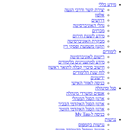
מידע כללי
יצירת קשר ודרכי הגעה
אלפון
דרושים
נהלי האוניברסיטה
מכרזים
מידע לשעת חירום
מבקרת האוניברסיטה
תקנון משמעת ופסקי דין
לימודים
רישום לאוניברסיטה
מידע למתעניינים בלימודים
חישוב סיכויי קבלה לתואר ראשון
לוח שנת הלימודים
ידיעונים
כניסה לאזור האישי
סגל ומינהלה
אגפים ומשרדי מינהלה
ארגון הסגל המנהלי
ארגון הסגל האקדמי הבכיר
ארגון הסגל האקדמי הזוטר
כניסה ל-My Tau
נגישות
נגישות בקמפוס
מניעה וטיפול בהטרדה מינית