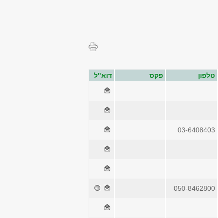
טלפון
פקס
דוא"ל
03-6408403
050-8462800