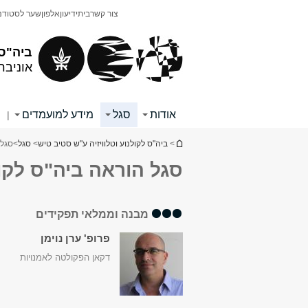
תוכן
תפריט
צור קשר
בית
ידיעון
אלפון
שער לסטודנ
עליון
ראשי
ביה"ס 
אוניבר
אודות
סגל
מידע למועמדים
|
הינך נמצא כאן
>
ביה"ס לקולנוע וטלוויזיה ע"ש סטיב טיש
>
סגל
>
סגל 
סגל הוראה ביה"ס לקולנ
מבנה וממלאי תפקידים
פרופ' ערן נוימן
דקאן הפקולטה לאמנויות