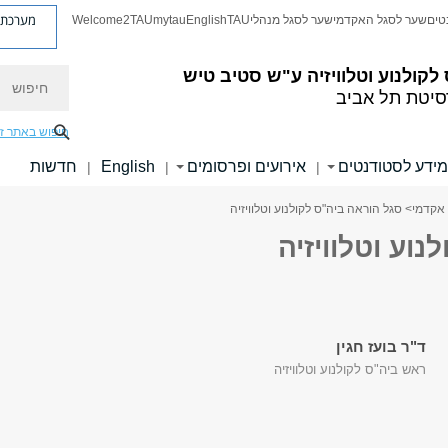
מערכת פ
טים
שער לסגל האקדמי
שער לסגל מנהלי
TAU
English
mytau
Welcome2TAU
חיפוש
לקולנוע וטלוויזיה ע"ש סטיב טיש
סיטת תל אביב
חיפוש באתר ז
מידע לסטודנטים
אירועים ופרסומים
English
חדשות
|
|
|
אקדמי
> סגל הוראה ביה"ס לקולנוע וטלוויזיה
וע וטלוויזיה
ד"ר בועז חגין
ראש ביה"ס לקולנוע וטלוויזיה