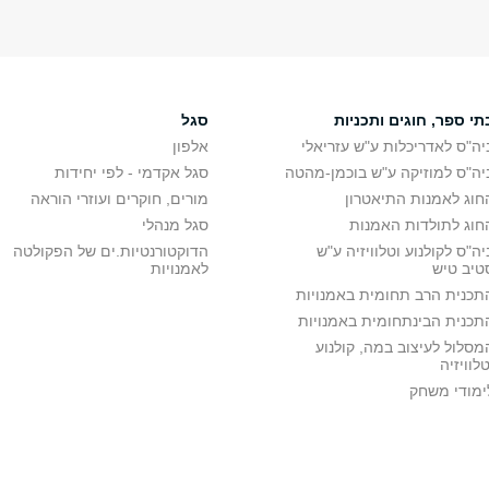
תי ספר, חוגים ותכניות
סגל
יה"ס לאדריכלות ע"ש עזריאלי
אלפון
יה"ס למוזיקה ע"ש בוכמן-מהטה
סגל אקדמי - לפי יחידות
חוג לאמנות התיאטרון
מורים, חוקרים ועוזרי הוראה
חוג לתולדות האמנות
סגל מנהלי
יה"ס לקולנוע וטלוויזיה ע"ש
הדוקטורנטיות.ים של הפקולטה
טיב טיש
לאמנויות
תכנית הרב תחומית באמנויות
תכנית הבינתחומית באמנויות
מסלול לעיצוב במה, קולנוע
טלוויזיה
ימודי משחק