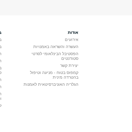
אודות
ב
אירועים
ב
העשרה והשראה באמנויות
ב
הפסטיבל הבינלאומי לסרטי
ה
סטודנטים
ה
יצירת קשר
ב
קמפוס בטוח - מניעה וטיפול
ס
בהטרדה מינית
ה
הגלריה האוניברסיטאית לאמנות
ה
ה
ו
ל