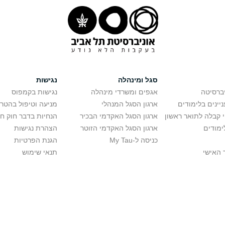
סגל ומינהלה
נגישות
יברסיטה
אגפים ומשרדי מינהלה
נגישות בקמפוס
יינים בלימודים
ארגון הסגל המנהלי
מניעה וטיפול בהטר
י קבלה לתואר ראשון
ארגון הסגל האקדמי הבכיר
הנחיות בדבר חוק ח
ימודים
ארגון הסגל האקדמי הזוטר
הצהרת נגישות
כניסה ל-My Tau
הגנת הפרטיות
 האישי
תנאי שימוש