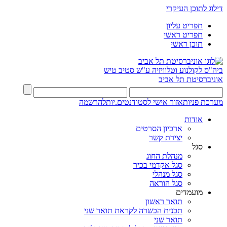
דילוג לתוכן העיקרי
תפריט עליון
תפריט ראשי
תוכן ראשי
ביה"ס לקולנוע וטלוויזיה ע"ש סטיב טיש
אוניברסיטת תל אביב
מערכת פניות
אזור אישי לסטודנטים.יות
להרשמה
אודות
ארכיון הסרטים
יצירת קשר
סגל
מנהלת החוג
סגל אקדמי בכיר
סגל מנהלי
סגל הוראה
מועמדים
תואר ראשון
תכנית הכשרה לקראת תואר שני
תואר שני