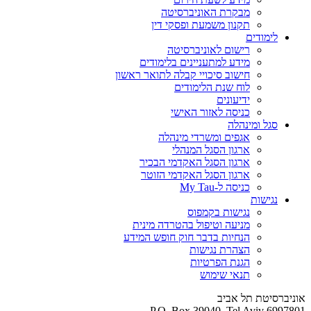
מבקרת האוניברסיטה
תקנון משמעת ופסקי דין
לימודים
רישום לאוניברסיטה
מידע למתעניינים בלימודים
חישוב סיכויי קבלה לתואר ראשון
לוח שנת הלימודים
ידיעונים
כניסה לאזור האישי
סגל ומינהלה
אגפים ומשרדי מינהלה
ארגון הסגל המנהלי
ארגון הסגל האקדמי הבכיר
ארגון הסגל האקדמי הזוטר
כניסה ל-My Tau
נגישות
נגישות בקמפוס
מניעה וטיפול בהטרדה מינית
הנחיות בדבר חוק חופש המידע
הצהרת נגישות
הגנת הפרטיות
תנאי שימוש
אוניברסיטת תל אביב
P.O. Box 39040, Tel Aviv 6997801