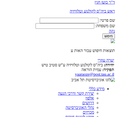
ד"ר בועז חגין
ראש ביה"ס לקולנוע וטלוויזיה
שם פרטי:
שם משפחה:
נקה
תוצאות חיפוש עבור האות ע
יערה עוזרי
יחידה:
ביה"ס לקולנוע וטלוויזיה ע"ש סטיב טיש
תפקיד:
עמית הוראה
yaaraoze@post.tau.ac.il
מידע כללי
יצירת קשר ודרכי הגעה
אלפון
דרושים
נהלי האוניברסיטה
מכרזים
מידע לשעת חירום