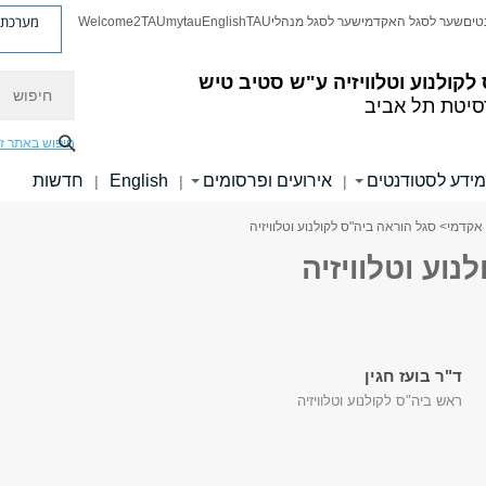
מערכת פ
טים
שער לסגל האקדמי
שער לסגל מנהלי
TAU
English
mytau
Welcome2TAU
חיפוש
לקולנוע וטלוויזיה ע"ש סטיב טיש
סיטת תל אביב
חיפוש באתר ז
מידע לסטודנטים
אירועים ופרסומים
English
חדשות
|
|
|
אקדמי
> סגל הוראה ביה"ס לקולנוע וטלוויזיה
וע וטלוויזיה
ד"ר בועז חגין
ראש ביה"ס לקולנוע וטלוויזיה