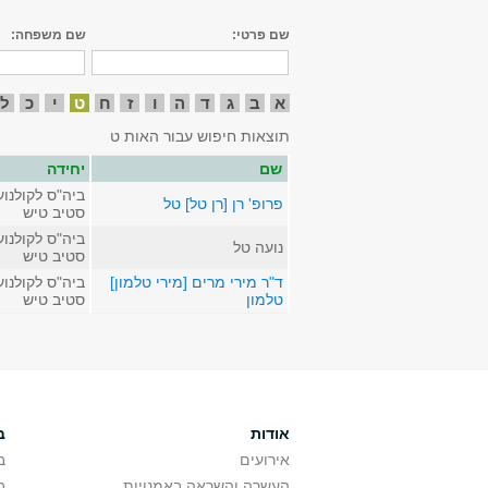
שם פרטי:
שם משפחה:
א
ב
ג
ד
ה
ו
ז
ח
ט
י
כ
ל
תוצאות חיפוש עבור האות ט
שם
יחידה
ביה"ס לקולנוע
פרופ' רן [רן טל] טל
סטיב טיש
ביה"ס לקולנוע
נועה טל
סטיב טיש
ד"ר מירי מרים [מירי טלמון]
ביה"ס לקולנוע
טלמון
סטיב טיש
אודות
ב
אירועים
ב
העשרה והשראה באמנויות
ב