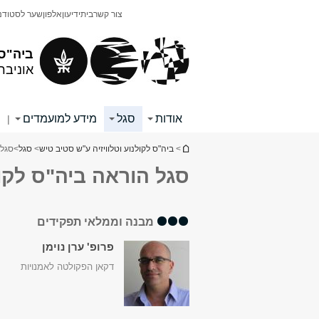
תוכן
תפריט
צור קשר
בית
ידיעון
אלפון
שער לסטודנ
עליון
ראשי
ביה"ס 
אוניבר
אודות
סגל
מידע למועמדים
|
הינך נמצא כאן
>
ביה"ס לקולנוע וטלוויזיה ע"ש סטיב טיש
>
סגל
>
סגל 
סגל הוראה ביה"ס לקולנ
מבנה וממלאי תפקידים
פרופ' ערן נוימן
דקאן הפקולטה לאמנויות