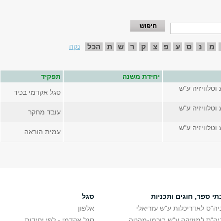
מ
נ
ס
ע
פ
צ
ק
ר
ש
ת
הכל
נקה
יחידת משנה
תפקיד
 וטלוויזיה ע"ש
סגל אקדמי בכיר
 וטלוויזיה ע"ש
עובד מחקר
 וטלוויזיה ע"ש
עמית הוראה
תי ספר, חוגים ותכניות
סגל
יה"ס לאדריכלות ע"ש עזריאלי
אלפון
יה"ס למוזיקה ע"ש בוכמן-מהטה
סגל אקדמי - לפי יחידות