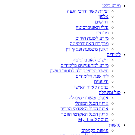
מידע כללי
יצירת קשר ודרכי הגעה
אלפון
דרושים
נהלי האוניברסיטה
מכרזים
מידע לשעת חירום
מבקרת האוניברסיטה
תקנון משמעת ופסקי דין
לימודים
רישום לאוניברסיטה
מידע למתעניינים בלימודים
חישוב סיכויי קבלה לתואר ראשון
לוח שנת הלימודים
ידיעונים
כניסה לאזור האישי
סגל ומינהלה
אגפים ומשרדי מינהלה
ארגון הסגל המנהלי
ארגון הסגל האקדמי הבכיר
ארגון הסגל האקדמי הזוטר
כניסה ל-My Tau
נגישות
נגישות בקמפוס