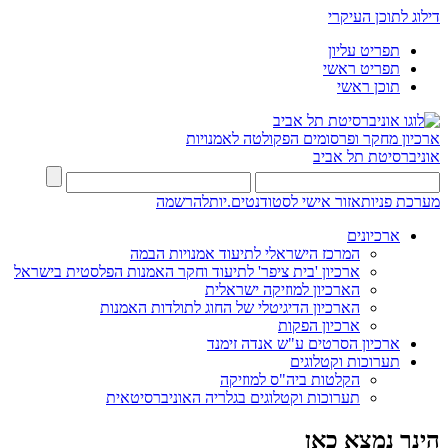
דילוג לתוכן העיקרי
תפריט עליון
תפריט ראשי
תוכן ראשי
ארכיון מחקר ופרסומים
הפקולטה לאמנויות
אוניברסיטת תל אביב
מערכת פניות
אזור אישי לסטודנטים.יות
להרשמה
ארכיונים
המרכז הישראלי לתיעוד אמנויות הבמה
ארכיון 'בית ציפר' לתיעוד וחקר האמנות הפלסטית בישראל
הארכיון למוזיקה ישראלית
הארכיון הדיגיטלי של החוג לתולדות האמנות
ארכיון הפקות
ארכיון הסרטים ע"ש אנדה זימנד
תערוכות וקטלוגים
הקלטות ביה"ס למוזיקה
תערוכות וקטלוגים בגלריה האוניברסיטאית
הינך נמצא כאן