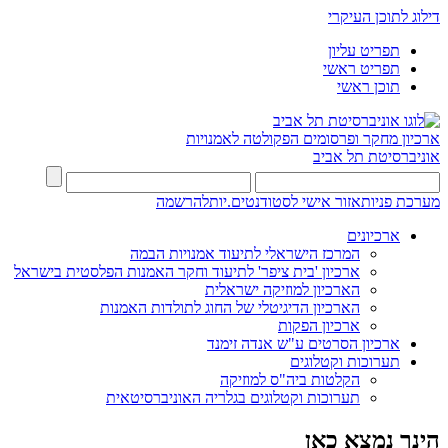
דילוג לתוכן העיקרי
תפריט עליון
תפריט ראשי
תוכן ראשי
ארכיון מחקר ופרסומים
הפקולטה לאמנויות
אוניברסיטת תל אביב
מערכת פניות
אזור אישי לסטודנטים.יות
להרשמה
ארכיונים
המרכז הישראלי לתיעוד אמנויות הבמה
ארכיון 'בית ציפר' לתיעוד וחקר האמנות הפלסטית בישראל
הארכיון למוזיקה ישראלית
הארכיון הדיגיטלי של החוג לתולדות האמנות
ארכיון הפקות
ארכיון הסרטים ע"ש אנדה זימנד
תערוכות וקטלוגים
הקלטות ביה"ס למוזיקה
תערוכות וקטלוגים בגלריה האוניברסיטאית
הינך נמצא כאן