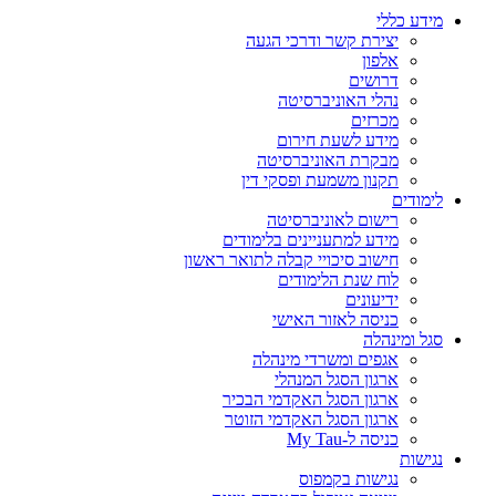
מידע כללי
יצירת קשר ודרכי הגעה
אלפון
דרושים
נהלי האוניברסיטה
מכרזים
מידע לשעת חירום
מבקרת האוניברסיטה
תקנון משמעת ופסקי דין
לימודים
רישום לאוניברסיטה
מידע למתעניינים בלימודים
חישוב סיכויי קבלה לתואר ראשון
לוח שנת הלימודים
ידיעונים
כניסה לאזור האישי
סגל ומינהלה
אגפים ומשרדי מינהלה
ארגון הסגל המנהלי
ארגון הסגל האקדמי הבכיר
ארגון הסגל האקדמי הזוטר
כניסה ל-My Tau
נגישות
נגישות בקמפוס