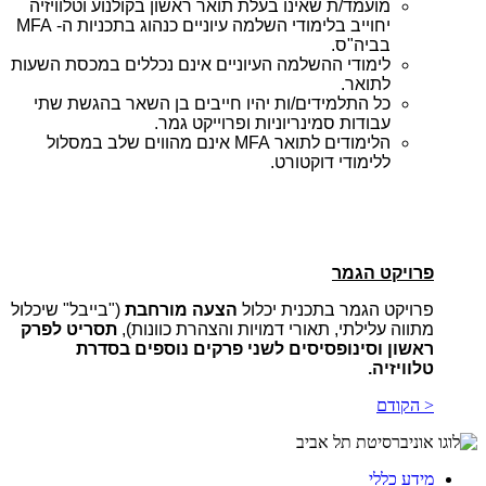
מועמד/ת שאינו בעלת תואר ראשון בקולנוע וטלוויזיה
יחוייב בלימודי השלמה עיוניים כנהוג בתכניות ה-
MFA
בביה"ס.
לימודי
ההשלמה
העיוניים
אינם
נכללים
במכסת
השעות
לתואר.
כל
התלמידים/ות
יהיו
חייבים
בן השאר בהגשת
שתי
עבודות
סמינריוניות
ופרוייקט
גמר.
הלימודים
לתואר
MFA
אינם
מהווים
שלב
במסלול
ללימודי
דוקטורט
.
פרויקט הגמר
פרויקט הגמר בתכנית יכלול
הצעה מורחבת
("בייבל" שיכלול
מתווה עלילתי, תאורי דמויות והצהרת כוונות),
תסריט לפרק
ראשון וסינופסיסים לשני פרקים נוספים בסדרת
טלוויזיה.
< הקודם
מידע כללי