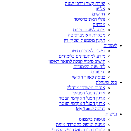
יצירת קשר ודרכי הגעה
אלפון
דרושים
נהלי האוניברסיטה
מכרזים
מידע לשעת חירום
מבקרת האוניברסיטה
תקנון משמעת ופסקי דין
לימודים
רישום לאוניברסיטה
מידע למתעניינים בלימודים
חישוב סיכויי קבלה לתואר ראשון
לוח שנת הלימודים
ידיעונים
כניסה לאזור האישי
סגל ומינהלה
אגפים ומשרדי מינהלה
ארגון הסגל המנהלי
ארגון הסגל האקדמי הבכיר
ארגון הסגל האקדמי הזוטר
כניסה ל-My Tau
נגישות
נגישות בקמפוס
מניעה וטיפול בהטרדה מינית
הנחיות בדבר חוק חופש המידע