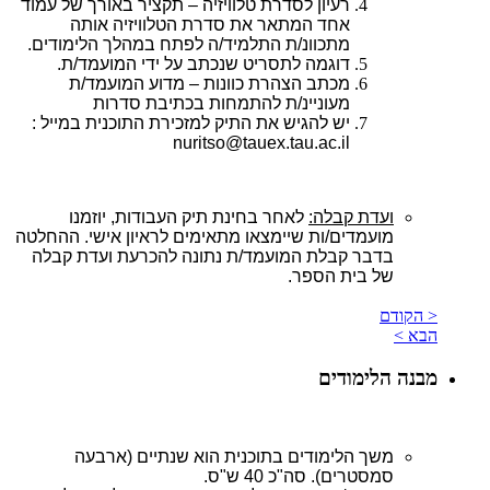
רעיון
לסדרת טלוויזיה
–
תקציר
באורך
של
עמוד
אחד המתאר את סדרת הטלוויזיה אותה
מתכוונ/ת
התלמיד
/
ה
לפתח במהלך
הלימודים.
דוגמה לתסריט שנכתב על ידי המועמד/ת.
מכתב
הצהרת
כוונות – מדוע המועמד/ת
מעוניינ/ת להתמחות בכתיבת סדרות
יש להגיש את התיק למזכירת התוכנית במייל :
nuritso@tauex.tau.ac.il
ועדת קבלה:
לאחר בחינת
תיק
העבודות
,
יוזמנו
מועמדים/ות
שיימצאו
מתאימים
לראיון
אישי
.
ההחלטה
בדבר
קבלת
המועמד
/
ת
נתונה
להכרעת
ועדת
קבלה
של
בית
הספר
.
< הקודם
הבא >
מבנה הלימודים
משך
הלימודים
בתוכנית
הוא
שנתיים
(
ארבעה
סמסטרים
)
. סה"כ 40 ש"ס.