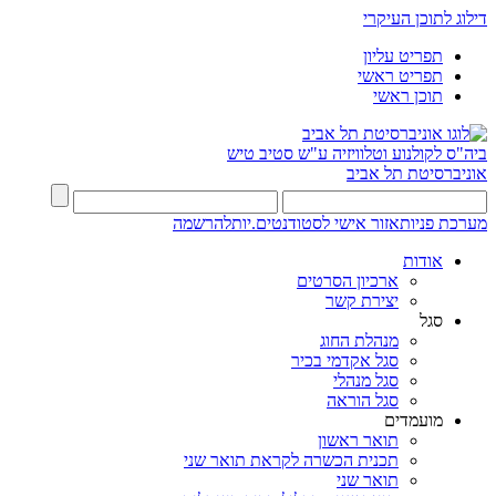
דילוג לתוכן העיקרי
תפריט עליון
תפריט ראשי
תוכן ראשי
ביה"ס לקולנוע וטלוויזיה ע"ש סטיב טיש
אוניברסיטת תל אביב
מערכת פניות
אזור אישי לסטודנטים.יות
להרשמה
אודות
ארכיון הסרטים
יצירת קשר
סגל
מנהלת החוג
סגל אקדמי בכיר
סגל מנהלי
סגל הוראה
מועמדים
תואר ראשון
תכנית הכשרה לקראת תואר שני
תואר שני