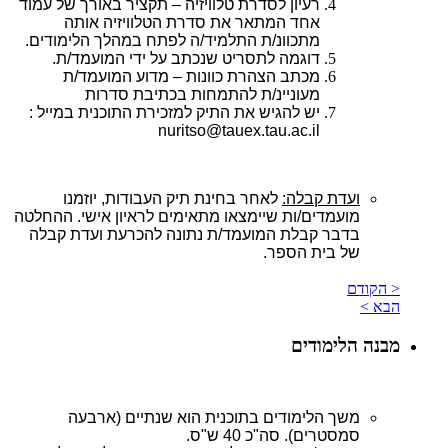
רעיון
לסדרת טלוויזיה
–
תקציר
באורך
של
עמוד
אחד המתאר את סדרת הטלוויזיה אותה
מתכוונ/ת
התלמיד
/
ה
לפתח במהלך
הלימודים.
דוגמה לתסריט שנכתב על ידי המועמד/ת.
מכתב
הצהרת
כוונות – מדוע המועמד/ת
מעוניינ/ת להתמחות בכתיבת סדרות
יש להגיש את התיק למזכירת התוכנית במייל :
nuritso@tauex.tau.ac.il
ועדת קבלה:
לאחר בחינת
תיק
העבודות
,
יוזמנו
מועמדים/ות
שיימצאו
מתאימים
לראיון
אישי
.
ההחלטה
בדבר
קבלת
המועמד
/
ת
נתונה
להכרעת
ועדת
קבלה
של
בית
הספר
.
< הקודם
הבא >
מבנה הלימודים
משך
הלימודים
בתוכנית
הוא
שנתיים
(
ארבעה
סמסטרים
)
. סה"כ 40 ש"ס.