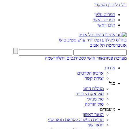
דילוג לתוכן העיקרי
תפריט עליון
תפריט ראשי
תוכן ראשי
ביה"ס לקולנוע וטלוויזיה ע"ש סטיב טיש
אוניברסיטת תל אביב
מערכת פניות
אזור אישי לסטודנטים.יות
להרשמה
אודות
ארכיון הסרטים
יצירת קשר
סגל
מנהלת החוג
סגל אקדמי בכיר
סגל מנהלי
סגל הוראה
מועמדים
תואר ראשון
תכנית הכשרה לקראת תואר שני
תואר שני