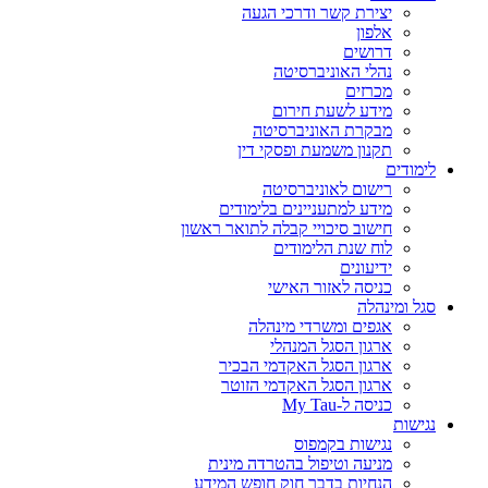
יצירת קשר ודרכי הגעה
אלפון
דרושים
נהלי האוניברסיטה
מכרזים
מידע לשעת חירום
מבקרת האוניברסיטה
תקנון משמעת ופסקי דין
לימודים
רישום לאוניברסיטה
מידע למתעניינים בלימודים
חישוב סיכויי קבלה לתואר ראשון
לוח שנת הלימודים
ידיעונים
כניסה לאזור האישי
סגל ומינהלה
אגפים ומשרדי מינהלה
ארגון הסגל המנהלי
ארגון הסגל האקדמי הבכיר
ארגון הסגל האקדמי הזוטר
כניסה ל-My Tau
נגישות
נגישות בקמפוס
מניעה וטיפול בהטרדה מינית
הנחיות בדבר חוק חופש המידע