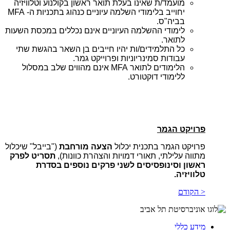
מועמד/ת שאינו בעלת תואר ראשון בקולנוע וטלוויזיה
יחוייב בלימודי השלמה עיוניים כנהוג בתכניות ה-
MFA
בביה"ס.
לימודי
ההשלמה
העיוניים
אינם
נכללים
במכסת
השעות
לתואר.
כל
התלמידים/ות
יהיו
חייבים
בן השאר בהגשת
שתי
עבודות
סמינריוניות
ופרוייקט
גמר.
הלימודים
לתואר
MFA
אינם
מהווים
שלב
במסלול
ללימודי
דוקטורט
.
פרויקט הגמר
פרויקט הגמר בתכנית יכלול
הצעה מורחבת
("בייבל" שיכלול
מתווה עלילתי, תאורי דמויות והצהרת כוונות),
תסריט לפרק
ראשון וסינופסיסים לשני פרקים נוספים בסדרת
טלוויזיה.
< הקודם
מידע כללי