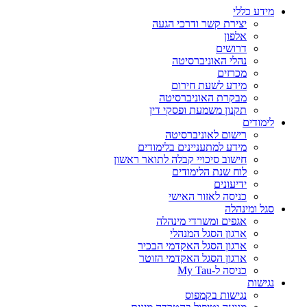
מידע כללי
יצירת קשר ודרכי הגעה
אלפון
דרושים
נהלי האוניברסיטה
מכרזים
מידע לשעת חירום
מבקרת האוניברסיטה
תקנון משמעת ופסקי דין
לימודים
רישום לאוניברסיטה
מידע למתעניינים בלימודים
חישוב סיכויי קבלה לתואר ראשון
לוח שנת הלימודים
ידיעונים
כניסה לאזור האישי
סגל ומינהלה
אגפים ומשרדי מינהלה
ארגון הסגל המנהלי
ארגון הסגל האקדמי הבכיר
ארגון הסגל האקדמי הזוטר
כניסה ל-My Tau
נגישות
נגישות בקמפוס