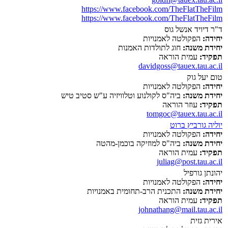
https://www.facebook.com/TheFlatTheFilm
https://www.facebook.com/TheFlatTheFilm
ד"ר דיויד אנשל גוס
יחידה:
הפקולטה לאמנויות
יחידת משנה:
חוג לתולדות האמנות
תפקיד:
עמית הוראה
davidgoss@tauex.tau.ac.il
טום יעל גוק
יחידה:
הפקולטה לאמנויות
יחידת משנה:
ביה"ס לקולנוע וטלוויזיה ע"ש סטיב טיש
תפקיד:
עוזר הוראה
tomgoc@tauex.tau.ac.il
יוליה גורביץ ברוט
יחידה:
הפקולטה לאמנויות
יחידת משנה:
ביה"ס למוזיקה בוכמן-מהטה
תפקיד:
עמית הוראה
juliag@post.tau.ac.il
יהונתן גורפיל
יחידה:
הפקולטה לאמנויות
יחידת משנה:
התכנית הרב-תחומית באמנויות
תפקיד:
עמית הוראה
johnathang@mail.tau.ac.il
אירית גזית