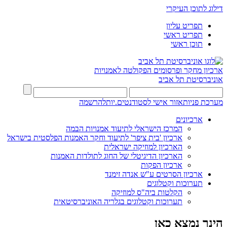
דילוג לתוכן העיקרי
תפריט עליון
תפריט ראשי
תוכן ראשי
ארכיון מחקר ופרסומים
הפקולטה לאמנויות
אוניברסיטת תל אביב
מערכת פניות
אזור אישי לסטודנטים.יות
להרשמה
ארכיונים
המרכז הישראלי לתיעוד אמנויות הבמה
ארכיון 'בית ציפר' לתיעוד וחקר האמנות הפלסטית בישראל
הארכיון למוזיקה ישראלית
הארכיון הדיגיטלי של החוג לתולדות האמנות
ארכיון הפקות
ארכיון הסרטים ע"ש אנדה זימנד
תערוכות וקטלוגים
הקלטות ביה"ס למוזיקה
תערוכות וקטלוגים בגלריה האוניברסיטאית
הינך נמצא כאן