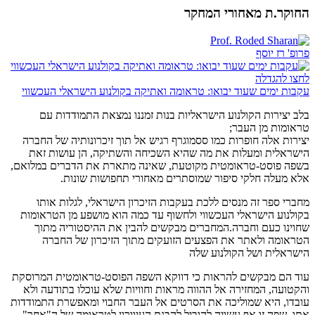
החוקר.ת מאחורי המחקר
פרופ' רז יוסף
לחצו להגדלה
עקבות ימים שעוד יבואו: טראומה ואתיקה בקולנוע הישראלי העכשווי
בלב יצירות הקולנוע הישראליות בנות זמננו נמצאת התמודדות עם
טראומות מן העבר;
יצירות אלה חופרות כמו ססמוגרף רגיש אל תוך זיכרונותיה של החברה
הישראלית ומעלות את מה שהיא השכיחה והשתיקה, הן עושות זאת
בשפה פוסט-טראומטית מקוטעת, שאינה מתארת את הדברים במלואם,
אלא מעלה חלקי סיפור שמוסתרים מאחורי תחפושות שונות.
מחברי ספר זה מנסים ללכת בעקבות הזיכרון הישראלי, לגלות אותו
בקולנוע הישראלי העכשווי ולחשוף עד כמה הוא מושפע מן הטראומות
שחוינו כעם וחברה.המחברים מבקשים להבין את ההיסטוריה מתוך
הטראומה ולאתר את הפצעים הזועקים מתוך הזיכרון של החברה
הישראלית ושל הקולנוע שלה
עוד הם מבקשים להראות כי דווקא השפה הפוסט-טראומטית המרוסקת
והקטועה, המחזירה אל ההווה מראות וחוויות שלא עוכלו בתודעה ולא
עובדו, היא שמוליכה את הסרטים אל העבר החבוי ומאפשרת התמודדות
אתו. שפה זו אף עשויה להוביל להבנת העיוורון לטראומה של ה"אחר"