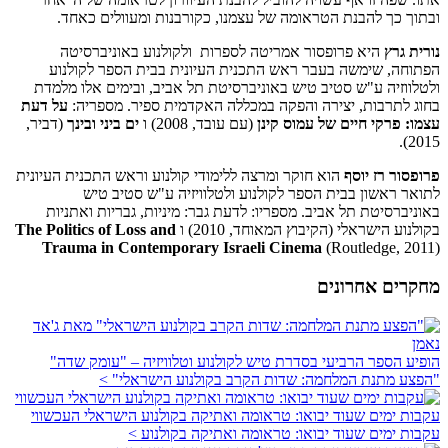
ובתוך כך להבנת הטראומה של עצמנו, כקורבנות ומעוולים כאחד.
נורית גרץ
היא פרופסור אמריטה לספרות ולקולנוע באוניברסיטה
הפתוחה, שימשה בעבר ראש התכנית העיונית בבית הספר לקולנוע
ולטלווזיה ע"ש סטיב טיש באוניברסיטת תל אביב, ובימים אלו מלמדת
בחוג לתרבות, יצירה והפקה במכללה האקדמית ספיר. מספריה:
על דעת
עצמו: פרקי חיים של עמוס קינן
(עם עובד, 2008) ו
ים ביני ובינך
(דביר,
2015).
פרופסור רז יוסף
הוא חוקר ומרצה ללימודי קולנוע וראש התכנית העיונית
לתואר ראשון בבית הספר לקולנוע ולטלוויזיה ע"ש סטיב טיש
באוניברסיטת תל אביב. מספריו: לדעת גבר: מיניות, גבריות ואתניות
בקולנוע הישראלי (הקיבוץ המאוחד, 2010) ו
The Politics of Loss and
Trauma in Contemporary Israeli Cinema
(Routledge, 2011)
מחקרים אחרונים
הופיע הספר הרביעי בסדרת טיש לקולנוע וטלוויזיה – "עומק שדה"
"הפצע מתנת המלחמה: שדות הקרב בקולנוע הישראלי" >
עקבות ימים שעוד יבואו: טראומה ואתיקה בקולנוע הישראלי העכשווי
עקבות ימים שעוד יבואו: טראומה ואתיקה בקולנוע >