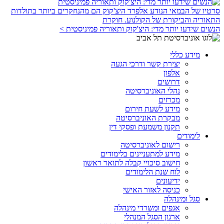
סרטיו של הבמאי הנודע אלפרד היצ'קוק הם מהנחקרים ביותר בתולדות
התאוריה והביקורת של הקולנוע. חוקרת
הנשים שידעו יותר מדי: היצ'קוק ותאוריה פמיניסטית >
מידע כללי
יצירת קשר ודרכי הגעה
אלפון
דרושים
נהלי האוניברסיטה
מכרזים
מידע לשעת חירום
מבקרת האוניברסיטה
תקנון משמעת ופסקי דין
לימודים
רישום לאוניברסיטה
מידע למתעניינים בלימודים
חישוב סיכויי קבלה לתואר ראשון
לוח שנת הלימודים
ידיעונים
כניסה לאזור האישי
סגל ומינהלה
אגפים ומשרדי מינהלה
ארגון הסגל המנהלי