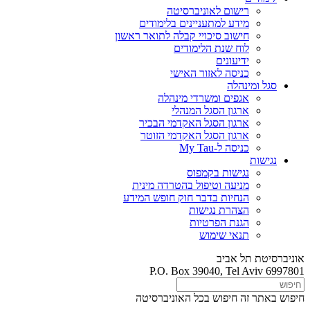
רישום לאוניברסיטה
מידע למתעניינים בלימודים
חישוב סיכויי קבלה לתואר ראשון
לוח שנת הלימודים
ידיעונים
כניסה לאזור האישי
סגל ומינהלה
אגפים ומשרדי מינהלה
ארגון הסגל המנהלי
ארגון הסגל האקדמי הבכיר
ארגון הסגל האקדמי הזוטר
כניסה ל-My Tau
נגישות
נגישות בקמפוס
מניעה וטיפול בהטרדה מינית
הנחיות בדבר חוק חופש המידע
הצהרת נגישות
הגנת הפרטיות
תנאי שימוש
אוניברסיטת תל אביב
P.O. Box 39040, Tel Aviv 6997801
חיפוש באתר זה
חיפוש בכל האוניברסיטה