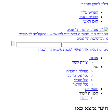
דילוג לתוכן העיקרי
תפריט עליון
תפריט ראשי
תוכן ראשי
התכנית הבינתחומית באמנויות לתואר שני
הפקולטה לאמנויות
אוניברסיטת תל אביב
מערכת פניות
אזור אישי לסטודנטים.יות
להרשמה
אודות
יצירת קשר
סגל
מנהלת התכנית
סגל אקדמי בכיר
סגל מנהלי
סגל הוראה
מועמדים
תכניות לימוד
ידיעון
הינך נמצא כאן