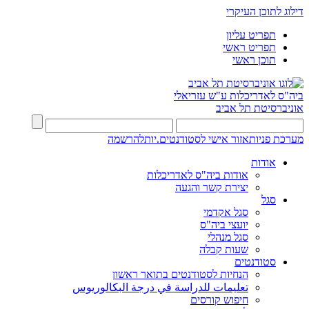
דילוג לתוכן העיקרי
תפריט עליון
תפריט ראשי
תוכן ראשי
ביה"ס לאדריכלות ע"ש עזריאלי
אוניברסיטת תל אביב
מערכת פניות
אזור אישי לסטודנטים.יות
להרשמה
אודות
אודות ביה"ס לאדריכלות
יצירת קשר והגעה
סגל
סגל אקדמי
יועצי ביה"ס
סגל מנהלי
שעות קבלה
סטודנטים
הנחיות לסטודנטים בתואר ראשון
تعليمات للدراسة في درجة البكالوريوس
חיפוש קורסים