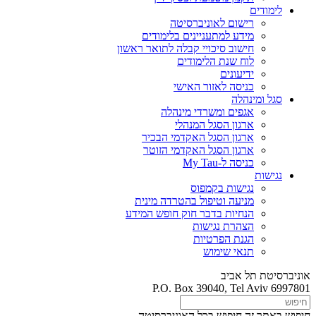
לימודים
רישום לאוניברסיטה
מידע למתעניינים בלימודים
חישוב סיכויי קבלה לתואר ראשון
לוח שנת הלימודים
ידיעונים
כניסה לאזור האישי
סגל ומינהלה
אגפים ומשרדי מינהלה
ארגון הסגל המנהלי
ארגון הסגל האקדמי הבכיר
ארגון הסגל האקדמי הזוטר
כניסה ל-My Tau
נגישות
נגישות בקמפוס
מניעה וטיפול בהטרדה מינית
הנחיות בדבר חוק חופש המידע
הצהרת נגישות
הגנת הפרטיות
תנאי שימוש
אוניברסיטת תל אביב
P.O. Box 39040, Tel Aviv 6997801
חיפוש באתר זה
חיפוש בכל האוניברסיטה