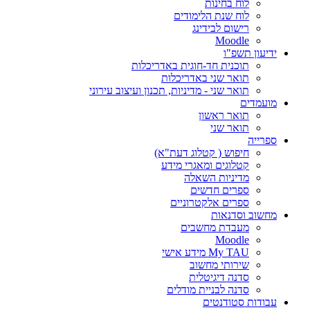
לוח בחינות
לוח שנת הלימודים
רישום לבידינג
Moodle
ידיעון תשפ"ו
תוכנית חד-חוגית באדריכלות
תואר שני באדריכלות
תואר שני - מדיניות, תכנון ועיצוב עירוני
מועמדים
תואר ראשון
תואר שני
ספרייה
חיפוש ( קטלוג דעת"א)
קטלוגים ומאגרי מידע
מדיניות השאלה
ספרים חדשים
ספרים אלקטרוניים
מחשוב וסדנאות
מעבדת מחשבים
Moodle
My TAU מידע אישי
שירותי מחשוב
סדנה דיגיטלית
סדנה לבניית מודלים
עבודות סטודנטים