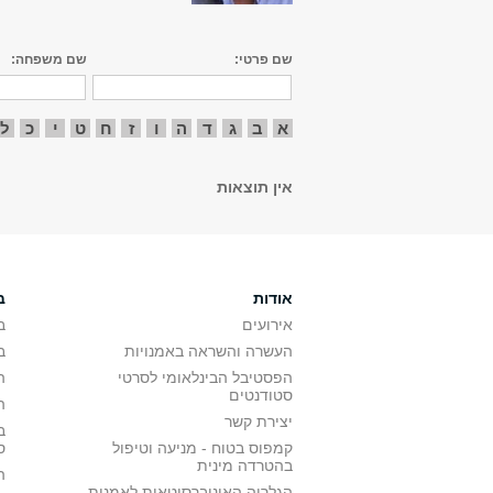
שם פרטי:
שם משפחה:
א
ב
ג
ד
ה
ו
ז
ח
ט
י
כ
ל
אין תוצאות
אודות
ב
אירועים
ב
העשרה והשראה באמנויות
ב
הפסטיבל הבינלאומי לסרטי
ה
סטודנטים
ה
יצירת קשר
ב
קמפוס בטוח - מניעה וטיפול
ס
בהטרדה מינית
ה
הגלריה האוניברסיטאית לאמנות