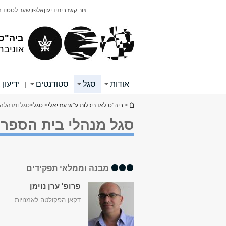
תוכן
תפריט
צור קשר
בית
ידיעון
אלפון
שער לסטודנ
עליון
ראשי
ביה"ס 
אוניבר
אודות
סגל
סטודנטים
ידיעון
|
הינך נמצא כאן
>
ביה"ס לאדריכלות ע"ש עזריאלי
>
סגל
>
סגל ומנהלה
סגל מנהלי בית הספר 
מבנה וממלאי תפקידים
פרופ' ערן נוימן
דקאן הפקולטה לאמנויות