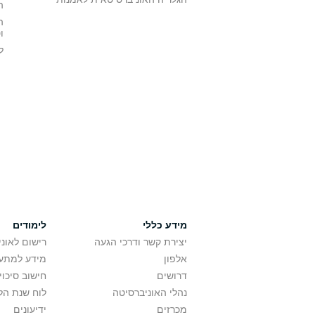
ה
ה
ו
ל
מידע כללי
לימודים
יצירת קשר ודרכי הגעה
רישום לאונ
אלפון
מידע למתענ
דרושים
חישוב סיכוי
נהלי האוניברסיטה
לוח שנת הל
מכרזים
ידיעונים