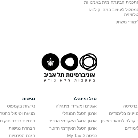
תכנית הבינתחומית באמנויות
מסלול לעיצוב במה, קולנוע
טלוויזיה
ימודי משחק
סגל ומינהלה
נגישות
יברסיטה
אגפים ומשרדי מינהלה
נגישות בקמפוס
יינים בלימודים
ארגון הסגל המנהלי
מניעה וטיפול בהטר
י קבלה לתואר ראשון
ארגון הסגל האקדמי הבכיר
הנחיות בדבר חוק ח
ימודים
ארגון הסגל האקדמי הזוטר
הצהרת נגישות
כניסה ל-My Tau
הגנת הפרטיות