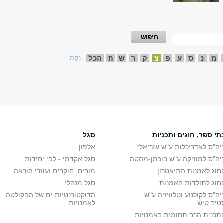
מ
נ
ס
ע
פ
צ
ק
ר
ש
ת
הכל
נקה
תי ספר, חוגים ותכניות
סגל
יה"ס לאדריכלות ע"ש עזריאלי
אלפון
יה"ס למוזיקה ע"ש בוכמן-מהטה
סגל אקדמי - לפי יחידות
חוג לאמנות התיאטרון
מורים, חוקרים ועוזרי הוראה
חוג לתולדות האמנות
סגל מנהלי
יה"ס לקולנוע וטלוויזיה ע"ש
הדוקטורנטיות.ים של הפקולטה
טיב טיש
לאמנויות
תכנית הרב תחומית באמנויות