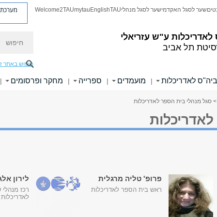
מערכת פ
טים
שער לסגל האקדמי
שער לסגל מנהלי
TAU
English
mytau
Welcome2TAU
חיפוש
לאדריכלות ע"ש עזריאלי
סיטת תל אביב
חיפוש באתר ז
 ביה"ס לאדריכלות
מועמדים
ספרייה
מחקר ופרסומים
|
|
|
|
> סגל מנהלי בית הספר לאדריכלות
לאדריכלות
פרופ' טליה מרגלית
לירון אלג
ראש בית הספר לאדריכלות
רכז מנהלי 
לאדריכלות