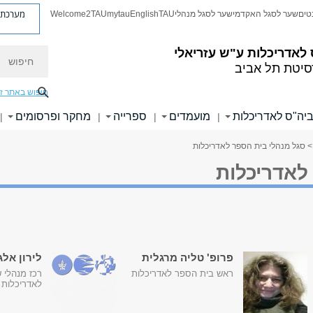
מערכת פ
טים
שער לסגל האקדמי
שער לסגל מנהלי
TAU
English
mytau
Welcome2TAU
חיפוש
לאדריכלות ע"ש עזריאלי
סיטת תל אביב
חיפוש באתר ז
 ביה"ס לאדריכלות
מועמדים
ספרייה
מחקר ופרסומים
|
|
|
|
> סגל מנהלי בית הספר לאדריכלות
לאדריכלות
פרופ' טליה מרגלית
לירון אלג
ראש בית הספר לאדריכלות
רכז מנהלי 
לאדריכלות