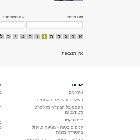
שם פרטי:
שם משפחה:
א
ב
ג
ד
ה
ו
ז
ח
ט
י
כ
ל
אין תוצאות
אודות
ב
אירועים
ב
העשרה והשראה באמנויות
ב
הפסטיבל הבינלאומי לסרטי
ה
סטודנטים
ה
יצירת קשר
ב
קמפוס בטוח - מניעה וטיפול
ס
בהטרדה מינית
ה
הגלריה האוניברסיטאית לאמנות