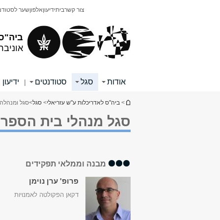
תוכן
תפריט
צור קשר
בית
ידיעון
אלפון
שער לסטודנ
עליון
ראשי
ביה"ס 
אוניבר
אודות
סגל
סטודנטים
ידיעון
|
הינך נמצא כאן
>
ביה"ס לאדריכלות ע"ש עזריאלי
>
סגל
>
סגל ומנהלה
סגל מנהלי בית הספר 
מבנה וממלאי תפקידים
פרופ' ערן נוימן
דקאן הפקולטה לאמנויות