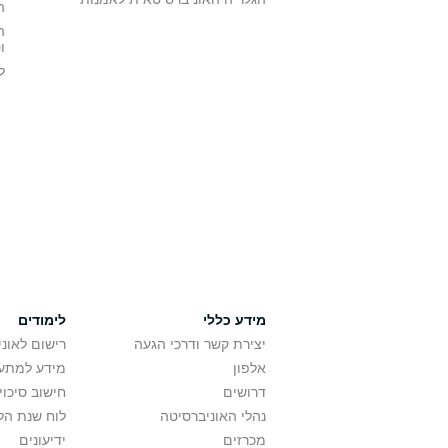
ה
ה
ו
ל
מידע כללי
לימודים
יצירת קשר ודרכי הגעה
רישום לאונ
אלפון
מידע למתענ
דרושים
חישוב סיכוי
נהלי האוניברסיטה
לוח שנת הל
מכרזים
ידיעונים