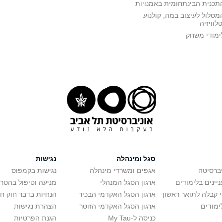
תכנית הבינתחומית באמנויות
מסלול לעיצוב במה, קולנוע
טלוויזיה
ימודי משחק
סגל ומינהלה
נגישות
יברסיטה
אגפים ומשרדי מינהלה
נגישות בקמפוס
יינים בלימודים
ארגון הסגל המנהלי
מניעה וטיפול בהטר
י קבלה לתואר ראשון
ארגון הסגל האקדמי הבכיר
הנחיות בדבר חוק ח
ימודים
ארגון הסגל האקדמי הזוטר
הצהרת נגישות
כניסה ל-My Tau
הגנת הפרטיות