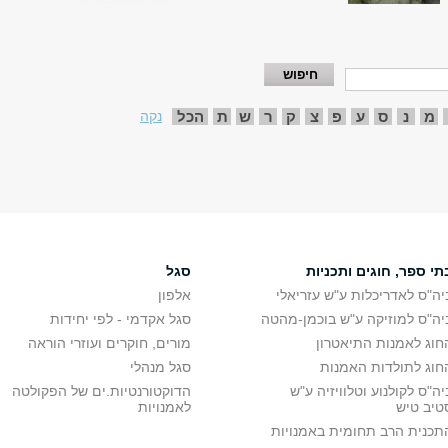
מ
נ
ס
ע
פ
צ
ק
ר
ש
ת
הכל
נקה
תי ספר, חוגים ותכניות
סגל
יה"ס לאדריכלות ע"ש עזריאלי
אלפון
יה"ס למוזיקה ע"ש בוכמן-מהטה
סגל אקדמי - לפי יחידות
חוג לאמנות התיאטרון
מורים, חוקרים ועוזרי הוראה
חוג לתולדות האמנות
סגל מנהלי
יה"ס לקולנוע וטלוויזיה ע"ש
הדוקטורנטיות.ים של הפקולטה
טיב טיש
לאמנויות
תכנית הרב תחומית באמנויות