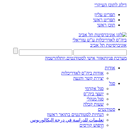
דילוג לתוכן העיקרי
תפריט עליון
תפריט ראשי
תוכן ראשי
ביה"ס לאדריכלות ע"ש עזריאלי
אוניברסיטת תל אביב
מערכת פניות
אזור אישי לסטודנטים.יות
להרשמה
אודות
אודות ביה"ס לאדריכלות
יצירת קשר והגעה
סגל
סגל אקדמי
יועצי ביה"ס
סגל מנהלי
שעות קבלה
סטודנטים
הנחיות לסטודנטים בתואר ראשון
تعليمات للدراسة في درجة البكالوريوس
חיפוש קורסים