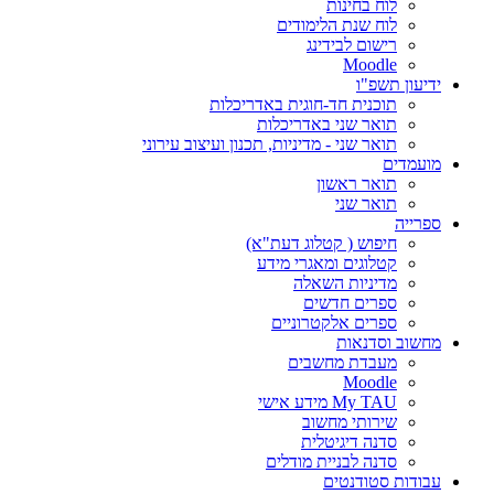
לוח בחינות
לוח שנת הלימודים
רישום לבידינג
Moodle
ידיעון תשפ"ו
תוכנית חד-חוגית באדריכלות
תואר שני באדריכלות
תואר שני - מדיניות, תכנון ועיצוב עירוני
מועמדים
תואר ראשון
תואר שני
ספרייה
חיפוש ( קטלוג דעת"א)
קטלוגים ומאגרי מידע
מדיניות השאלה
ספרים חדשים
ספרים אלקטרוניים
מחשוב וסדנאות
מעבדת מחשבים
Moodle
My TAU מידע אישי
שירותי מחשוב
סדנה דיגיטלית
סדנה לבניית מודלים
עבודות סטודנטים