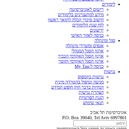
לימודים
רישום לאוניברסיטה
מידע למתעניינים בלימודים
חישוב סיכויי קבלה לתואר ראשון
לוח שנת הלימודים
ידיעונים
כניסה לאזור האישי
סגל ומינהלה
אגפים ומשרדי מינהלה
ארגון הסגל המנהלי
ארגון הסגל האקדמי הבכיר
ארגון הסגל האקדמי הזוטר
כניסה ל-My Tau
נגישות
נגישות בקמפוס
מניעה וטיפול בהטרדה מינית
הנחיות בדבר חוק חופש המידע
הצהרת נגישות
הגנת הפרטיות
תנאי שימוש
אוניברסיטת תל אביב
P.O. Box 39040, Tel Aviv 6997801
חיפוש באתר זה
חיפוש בכל האוניברסיטה