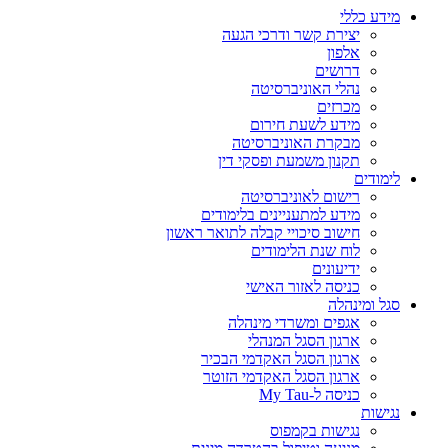
מידע כללי
יצירת קשר ודרכי הגעה
אלפון
דרושים
נהלי האוניברסיטה
מכרזים
מידע לשעת חירום
מבקרת האוניברסיטה
תקנון משמעת ופסקי דין
לימודים
רישום לאוניברסיטה
מידע למתעניינים בלימודים
חישוב סיכויי קבלה לתואר ראשון
לוח שנת הלימודים
ידיעונים
כניסה לאזור האישי
סגל ומינהלה
אגפים ומשרדי מינהלה
ארגון הסגל המנהלי
ארגון הסגל האקדמי הבכיר
ארגון הסגל האקדמי הזוטר
כניסה ל-My Tau
נגישות
נגישות בקמפוס