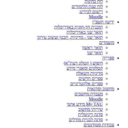
לוח בחינות
לוח שנת הלימודים
רישום לבידינג
Moodle
ידיעון תשפ"ו
תוכנית חד-חוגית באדריכלות
תואר שני באדריכלות
תואר שני - מדיניות, תכנון ועיצוב עירוני
מועמדים
תואר ראשון
תואר שני
ספרייה
חיפוש ( קטלוג דעת"א)
קטלוגים ומאגרי מידע
מדיניות השאלה
ספרים חדשים
ספרים אלקטרוניים
מחשוב וסדנאות
מעבדת מחשבים
Moodle
My TAU מידע אישי
שירותי מחשוב
סדנה דיגיטלית
סדנה לבניית מודלים
עבודות סטודנטים