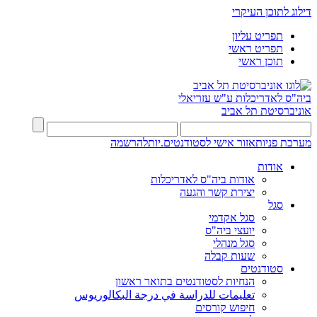
דילוג לתוכן העיקרי
תפריט עליון
תפריט ראשי
תוכן ראשי
ביה"ס לאדריכלות ע"ש עזריאלי
אוניברסיטת תל אביב
מערכת פניות
אזור אישי לסטודנטים.יות
להרשמה
אודות
אודות ביה"ס לאדריכלות
יצירת קשר והגעה
סגל
סגל אקדמי
יועצי ביה"ס
סגל מנהלי
שעות קבלה
סטודנטים
הנחיות לסטודנטים בתואר ראשון
تعليمات للدراسة في درجة البكالوريوس
חיפוש קורסים