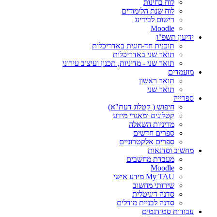
לוח בחינות
לוח שנת הלימודים
רישום לבידינג
Moodle
ידיעון תשפ"ו
תוכנית חד-חוגית באדריכלות
תואר שני באדריכלות
תואר שני - מדיניות, תכנון ועיצוב עירוני
מועמדים
תואר ראשון
תואר שני
ספרייה
חיפוש ( קטלוג דעת"א)
קטלוגים ומאגרי מידע
מדיניות השאלה
ספרים חדשים
ספרים אלקטרוניים
מחשוב וסדנאות
מעבדת מחשבים
Moodle
My TAU מידע אישי
שירותי מחשוב
סדנה דיגיטלית
סדנה לבניית מודלים
עבודות סטודנטים