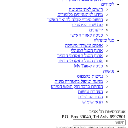
לימודים
רישום לאוניברסיטה
מידע למתעניינים בלימודים
חישוב סיכויי קבלה לתואר ראשון
לוח שנת הלימודים
ידיעונים
כניסה לאזור האישי
סגל ומינהלה
אגפים ומשרדי מינהלה
ארגון הסגל המנהלי
ארגון הסגל האקדמי הבכיר
ארגון הסגל האקדמי הזוטר
כניסה ל-My Tau
נגישות
נגישות בקמפוס
מניעה וטיפול בהטרדה מינית
הנחיות בדבר חוק חופש המידע
הצהרת נגישות
הגנת הפרטיות
תנאי שימוש
אוניברסיטת תל אביב
P.O. Box 39040, Tel Aviv 6997801
חיפוש באתר זה
חיפוש בכל האוניברסיטה