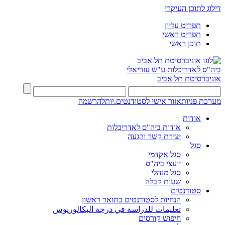
דילוג לתוכן העיקרי
תפריט עליון
תפריט ראשי
תוכן ראשי
ביה"ס לאדריכלות ע"ש עזריאלי
אוניברסיטת תל אביב
מערכת פניות
אזור אישי לסטודנטים.יות
להרשמה
אודות
אודות ביה"ס לאדריכלות
יצירת קשר והגעה
סגל
סגל אקדמי
יועצי ביה"ס
סגל מנהלי
שעות קבלה
סטודנטים
הנחיות לסטודנטים בתואר ראשון
تعليمات للدراسة في درجة البكالوريوس
חיפוש קורסים