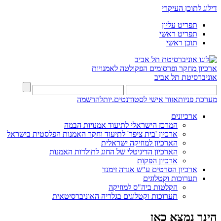
דילוג לתוכן העיקרי
תפריט עליון
תפריט ראשי
תוכן ראשי
ארכיון מחקר ופרסומים
הפקולטה לאמנויות
אוניברסיטת תל אביב
מערכת פניות
אזור אישי לסטודנטים.יות
להרשמה
ארכיונים
המרכז הישראלי לתיעוד אמנויות הבמה
ארכיון 'בית ציפר' לתיעוד וחקר האמנות הפלסטית בישראל
הארכיון למוזיקה ישראלית
הארכיון הדיגיטלי של החוג לתולדות האמנות
ארכיון הפקות
ארכיון הסרטים ע"ש אנדה זימנד
תערוכות וקטלוגים
הקלטות ביה"ס למוזיקה
תערוכות וקטלוגים בגלריה האוניברסיטאית
הינך נמצא כאן