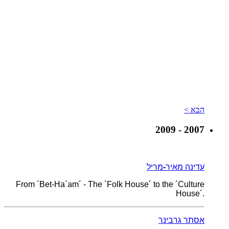
הבא >
2007 - 2009
עדינה מאיר
-
מריל
From ´Bet-Ha´am´ - The ´Folk House´ to the ´Culture
House´.
אסתר גרבינר