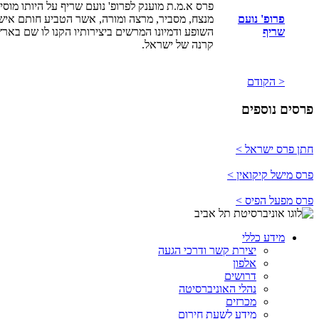
פרס א.מ.ת מוענק לפרופ' נועם שריף על היותו מוסיק
פרופ' נועם
מנצח, מסביר, מרצה ומורה, אשר הטביע חותם אישי ו
שריף
השופע ודמיונו המרשים ביצירותיו הקנו לו שם בא
קרנה של ישראל.
< הקודם
פרסים נוספים
חתן פרס ישראל >
פרס מישל קיקואין >
פרס מפעל הפיס >
מידע כללי
יצירת קשר ודרכי הגעה
אלפון
דרושים
נהלי האוניברסיטה
מכרזים
מידע לשעת חירום