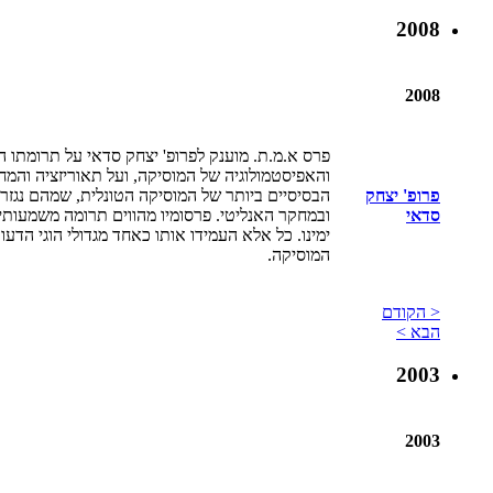
2008
2008
פרס א.מ.ת. מוענק לפרופ' יצחק סדאי על תרומתו הי
והאפיסטמולוגיה של המוסיקה, ועל תאוריזציה והמ
פרופ' יצחק
הבסיסיים ביותר של המוסיקה הטונלית, שמהם נגז
סדאי
ובמחקר האנליטי. פרסומיו מהווים תרומה משמעות
ימינו. כל אלא העמידו אותו כאחד מגדולי הוגי הדע
המוסיקה.
< הקודם
הבא >
2003
2003