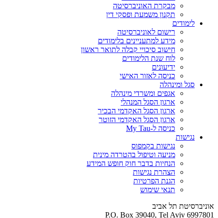
מבקרת האוניברסיטה
תקנון משמעת ופסקי דין
לימודים
רישום לאוניברסיטה
מידע למתעניינים בלימודים
חישוב סיכויי קבלה לתואר ראשון
לוח שנת הלימודים
ידיעונים
כניסה לאזור האישי
סגל ומינהלה
אגפים ומשרדי מינהלה
ארגון הסגל המנהלי
ארגון הסגל האקדמי הבכיר
ארגון הסגל האקדמי הזוטר
כניסה ל-My Tau
נגישות
נגישות בקמפוס
מניעה וטיפול בהטרדה מינית
הנחיות בדבר חוק חופש המידע
הצהרת נגישות
הגנת הפרטיות
תנאי שימוש
אוניברסיטת תל אביב
P.O. Box 39040, Tel Aviv 6997801