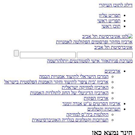
דילוג לתוכן העיקרי
תפריט עליון
תפריט ראשי
תוכן ראשי
ארכיון מחקר ופרסומים
הפקולטה לאמנויות
אוניברסיטת תל אביב
מערכת פניות
אזור אישי לסטודנטים.יות
להרשמה
ארכיונים
המרכז הישראלי לתיעוד אמנויות הבמה
ארכיון 'בית ציפר' לתיעוד וחקר האמנות הפלסטית בישראל
הארכיון למוזיקה ישראלית
הארכיון הדיגיטלי של החוג לתולדות האמנות
ארכיון הפקות
ארכיון הסרטים ע"ש אנדה זימנד
תערוכות וקטלוגים
הקלטות ביה"ס למוזיקה
תערוכות וקטלוגים בגלריה האוניברסיטאית
הינך נמצא כאן