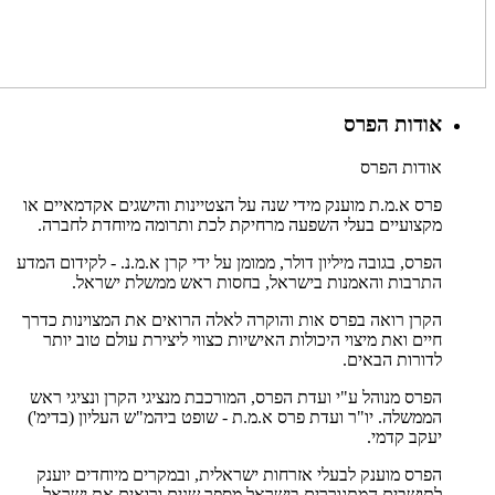
אודות הפרס
אודות הפרס
פרס א.מ.ת מוענק מידי שנה על הצטיינות והישגים אקדמאיים או
מקצועיים בעלי השפעה מרחיקת לכת ותרומה מיוחדת לחברה.
הפרס, בגובה מיליון דולר, ממומן על ידי קרן א.מ.נ. - לקידום המדע
התרבות והאמנות בישראל, בחסות ראש ממשלת ישראל.
הקרן רואה בפרס אות והוקרה לאלה הרואים את המצוינות כדרך
חיים ואת מיצוי היכולות האישיות כצווי ליצירת עולם טוב יותר
לדורות הבאים.
הפרס מנוהל ע"י ועדת הפרס, המורכבת מנציגי הקרן ונציגי ראש
הממשלה. יו"ר ועדת פרס א.מ.ת - שופט ביהמ"ש העליון (בדימ')
יעקב קדמי.
הפרס מוענק לבעלי אזרחות ישראלית, ובמקרים מיוחדים יוענק
לתושבים המתגוררים בישראל מספר שנים ורואים את ישראל