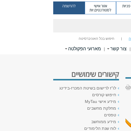
ניות
אזור אישי
להרשמה
לסטודנטים.יות
ה
חיפוש בכל האוניברסיטה
צור קשר
מארועי הפקולטה
|
|
קישורים שימושיים
לו"ז לרישום בשיטת המכרז-בידינג
חיפוש קורסים
מידע אישי MyTau
מחלקת מחשבים
טפסים
מידע ממוחשב
לוח שנת הלימודים