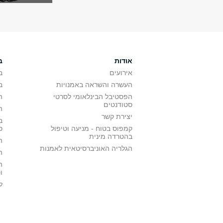
אודות
ב
אירועים
ב
העשרה והשראה באמנויות
ב
הפסטיבל הבינלאומי לסרטי
ה
סטודנטים
ה
יצירת קשר
ב
קמפוס בטוח - מניעה וטיפול
ס
בהטרדה מינית
ה
הגלריה האוניברסיטאית לאמנות
ה
ה
ו
ל