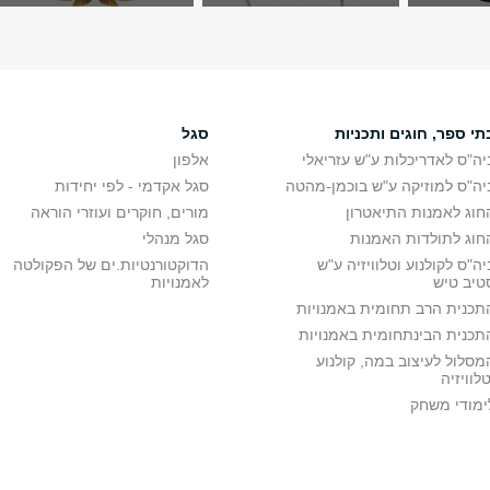
תי ספר, חוגים ותכניות
סגל
יה"ס לאדריכלות ע"ש עזריאלי
אלפון
יה"ס למוזיקה ע"ש בוכמן-מהטה
סגל אקדמי - לפי יחידות
חוג לאמנות התיאטרון
מורים, חוקרים ועוזרי הוראה
חוג לתולדות האמנות
סגל מנהלי
יה"ס לקולנוע וטלוויזיה ע"ש
הדוקטורנטיות.ים של הפקולטה
טיב טיש
לאמנויות
תכנית הרב תחומית באמנויות
תכנית הבינתחומית באמנויות
מסלול לעיצוב במה, קולנוע
טלוויזיה
ימודי משחק