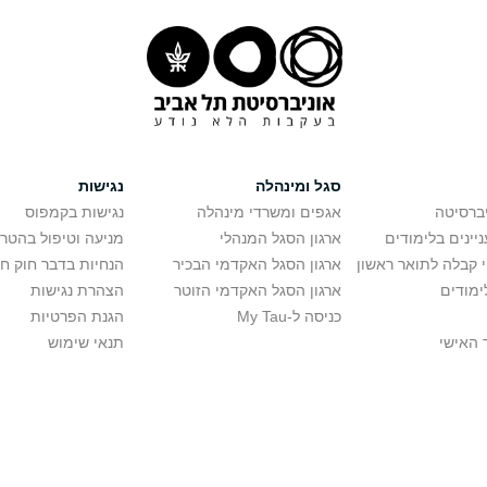
סגל ומינהלה
נגישות
יברסיטה
אגפים ומשרדי מינהלה
נגישות בקמפוס
יינים בלימודים
ארגון הסגל המנהלי
מניעה וטיפול בהטר
י קבלה לתואר ראשון
ארגון הסגל האקדמי הבכיר
הנחיות בדבר חוק ח
ימודים
ארגון הסגל האקדמי הזוטר
הצהרת נגישות
כניסה ל-My Tau
הגנת הפרטיות
 האישי
תנאי שימוש