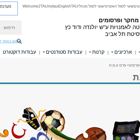
מערכת פ
טים
שער לסגל האקדמי
שער לסגל מנהלי
TAU
English
mytau
Welcome2TAU
 מחקר ופרסומים
חיפוש
ה לאמנויות
ע"ש יולנדה ודוד כץ
סיטת תל אביב
חיפוש באתר ז
ארכיונים
קרנות
עבודות סטודנטים
עבודות דוקטורט
|
|
|
|
פרסים
> פרס א.מ.ת
ת