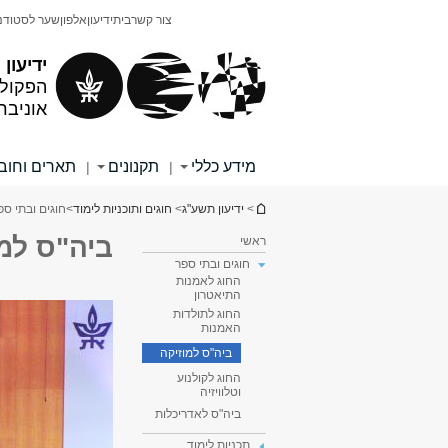
תוכן
תפריט
צור קשר
בית
ידיעון
אלפון
שער לסטודנ
עליון
ראשי
ידיעון
הפקולט
אוניבר
מידע כללי
תקנונים
תארים וחוב
|
|
הינך נמצא כאן
>
ידיעון תשע"ג
>
חוגים ותוכניות לימוד
>
חוגים ובתי ספ
ביה"ס למו
ראשי
חוגים ובתי ספר
החוג לאמנות
התיאטרון
החוג לתולדות
האמנות
ביה"ס למוזיקה
החוג לקולנוע
וטלוויזיה
ביה"ס לאדריכלות
תכניות לימוד