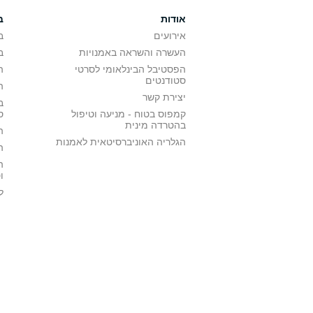
אודות
ב
אירועים
ב
העשרה והשראה באמנויות
ב
הפסטיבל הבינלאומי לסרטי
ה
סטודנטים
ה
יצירת קשר
ב
קמפוס בטוח - מניעה וטיפול
ס
בהטרדה מינית
ה
הגלריה האוניברסיטאית לאמנות
ה
ה
ו
ל