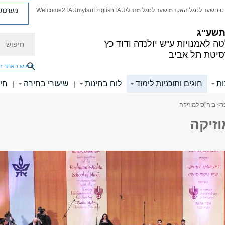
מערכת פ
טים
שער לסגל האקדמי
שער לסגל מנהלי
TAU
English
mytau
Welcome2TAU
 תשע"ג
חיפוש
ה לאמנויות
ע"ש יולנדה ודוד כץ
סיטת תל אביב
חיפוש באתר ז
ות
חוגים ותוכניות לימוד
לוח בחינות
שיעורי בחירה
חיפ
|
|
ר
> ביה"ס למוזיקה
זיקה