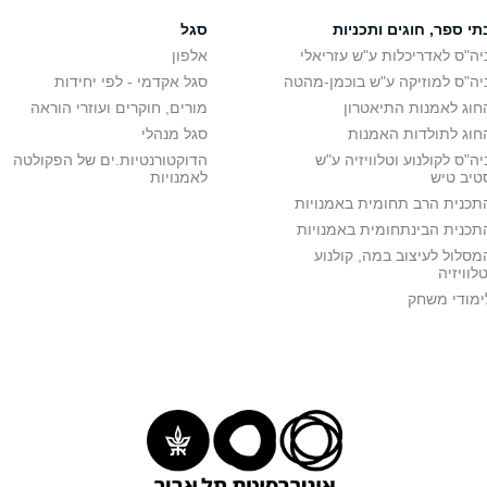
תי ספר, חוגים ותכניות
סגל
יה"ס לאדריכלות ע"ש עזריאלי
אלפון
יה"ס למוזיקה ע"ש בוכמן-מהטה
סגל אקדמי - לפי יחידות
חוג לאמנות התיאטרון
מורים, חוקרים ועוזרי הוראה
חוג לתולדות האמנות
סגל מנהלי
יה"ס לקולנוע וטלוויזיה ע"ש
הדוקטורנטיות.ים של הפקולטה
טיב טיש
לאמנויות
תכנית הרב תחומית באמנויות
תכנית הבינתחומית באמנויות
מסלול לעיצוב במה, קולנוע
טלוויזיה
ימודי משחק