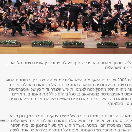
ע"ש בוכמן–מהטה הוא פרי שיתוף פעולה ייחודי בין אוניברסיטת תל–אביב
נית הישראלית.
בית הספר נחנך בשנת 2005 על בסיס האקדמיה הישראלית למוזיקה ע"ש רובין ובתוספת החוג
וניברסיטת ת"א ותכנית ההכשרה התזמורתית של התזמורת הפילהרמונית
ר מהווה חלק מהפקולטה לאמנויות ע"ש יולנדה ודוד כץ של אוניברסיטת
פוס האוניברסיטה ברמת–אביב. סגל ביה"ס כולל את האמנים, המורים
בתחומם בישראל. רבים מהם נגנים ראשיים של התזמורת הפילהרמונית
טין בינלאומי.
פשרה בזכות תרומתו הנדיבה של איש העסקים יוסף בוכמן, סגן נשיא
ניברסיטת תל–אביב וידיד ותיק של התזמורת הפילהרמונית הישראלית. כנשיא
מכהן מאסטרו זובין מהטה, אשר היה שותף פעיל בתכנון פני בית הספר.
ה את בית הספר מאז הקמתו ומנצח על תזמורת בית הספר אחת לשנה.