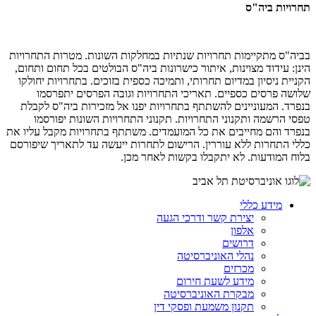
תחרויות ביה"ס
בביה"ס מתקיימות תחרויות שנתיות במחלקות השונות. מטרות התחרויות
הינן: עידוד מצוינות, איתור כישרונות ביה"ס הבולטים בכל תחום ותחום,
הקניית ניסיון במדיום תחרותי, ותמיכה כספית בזוכים. בתחרויות יחולקו
שלושה פרסים כספיים. תאריכי התחרויות וגובה הפרסים יתפרסמו
בנפרד. המעוניינים להשתתף בתחרויות יפנו אל מזכירות ביה"ס לקבלת
טפסי הרשמה ותקנוני התחרויות. תקנוני התחרויות השונות יפורסמו
בנפרד והם מחייבים את כל המועמדים. משתתף בתחרויות מקבל עליו את
כללי התחרות ללא עוררין. הרישום לתחרות ייעשה עד לתאריך שיפורסם
בלוח המודעות. לא יתקבלו בקשות לאחר מכן.
מידע כללי
יצירת קשר ודרכי הגעה
אלפון
דרושים
נהלי האוניברסיטה
מכרזים
מידע לשעת חירום
מבקרת האוניברסיטה
תקנון משמעת ופסקי דין