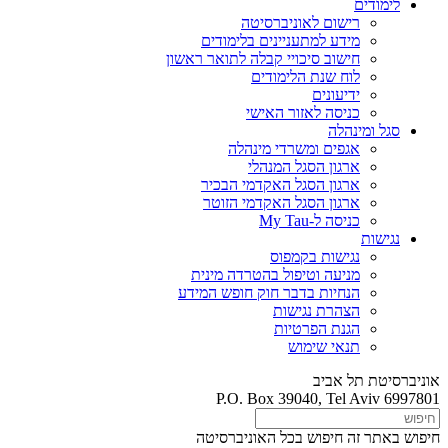
לימודים
רישום לאוניברסיטה
מידע למתעניינים בלימודים
חישוב סיכויי קבלה לתואר ראשון
לוח שנת הלימודים
ידיעונים
כניסה לאזור האישי
סגל ומינהלה
אגפים ומשרדי מינהלה
ארגון הסגל המנהלי
ארגון הסגל האקדמי הבכיר
ארגון הסגל האקדמי הזוטר
כניסה ל-My Tau
נגישות
נגישות בקמפוס
מניעה וטיפול בהטרדה מינית
הנחיות בדבר חוק חופש המידע
הצהרת נגישות
הגנת הפרטיות
תנאי שימוש
אוניברסיטת תל אביב
P.O. Box 39040, Tel Aviv 6997801
חיפוש באתר זה
חיפוש בכל האוניברסיטה