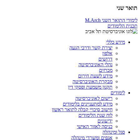
תואר שני
לימודי התואר השני M.Arch
תכנית הלימודים
מידע כללי
יצירת קשר ודרכי הגעה
אלפון
דרושים
נהלי האוניברסיטה
מכרזים
מידע לשעת חירום
מבקרת האוניברסיטה
תקנון משמעת ופסקי דין
לימודים
רישום לאוניברסיטה
מידע למתעניינים בלימודים
חישוב סיכויי קבלה לתואר ראשון
לוח שנת הלימודים
ידיעונים
כניסה לאזור האישי
סגל ומינהלה
אגפים ומשרדי מינהלה