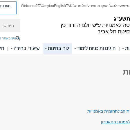
מערכת פ
טים
שער לסגל האקדמי
שער לסגל מנהלי
TAU
English
mytau
Welcome2TAU
 תשע"ג
חיפוש
ה לאמנויות
ע"ש יולנדה ודוד כץ
סיטת תל אביב
חיפוש באתר ז
ות
חוגים ותוכניות לימוד
לוח בחינות
שיעורי בחירה
חיפ
|
|
ת
ת הבינתחומית באמנויות
לאמנות התאטרון