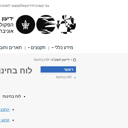
תוכן
תפריט
צור קשר
בית
ידיעון
אלפון
שער לסטודנ
עליון
ראשי
ידיעון
הפקולט
אוניבר
מידע כללי
תקנונים
תארים וחוב
|
|
הינך נמצא כאן
>
ידיעון תשע"ג
> לוח בחינות
לוח בחינו
ראשי
לוח בחינות
לוח בחינות
התכני
החוג 