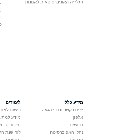
הגלריה האוניברסיטאית לאמנות
ה
ה
ו
ל
מידע כללי
לימודים
יצירת קשר ודרכי הגעה
רישום לאונ
אלפון
מידע למתענ
דרושים
חישוב סיכוי
נהלי האוניברסיטה
לוח שנת הל
מכרזים
ידיעונים