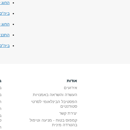
החוג 
ביה"ס
החוג ל
התכני
ביה"ס 
אודות
ב
אירועים
ב
העשרה והשראה באמנויות
ב
הפסטיבל הבינלאומי לסרטי
ה
סטודנטים
ה
יצירת קשר
ב
קמפוס בטוח - מניעה וטיפול
ס
בהטרדה מינית
ה