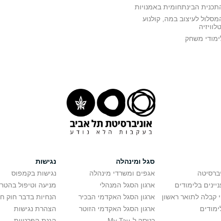
תכנית הבינתחומית באמנויות
מסלול לעיצוב במה, קולנוע
טלוויזיה
ימודי משחק
סגל ומינהלה
נגישות
יברסיטה
אגפים ומשרדי מינהלה
נגישות בקמפוס
יינים בלימודים
ארגון הסגל המנהלי
מניעה וטיפול בהטר
י קבלה לתואר ראשון
ארגון הסגל האקדמי הבכיר
הנחיות בדבר חוק ח
ימודים
ארגון הסגל האקדמי הזוטר
הצהרת נגישות
כניסה ל-My Tau
הגנת הפרטיות