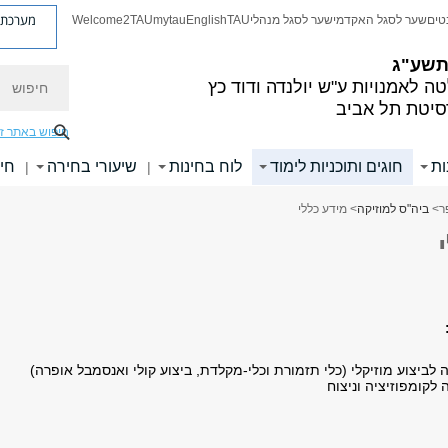
מערכת פ
טים
שער לסגל האקדמי
שער לסגל מנהלי
TAU
English
mytau
Welcome2TAU
 תשע"ג
חיפוש
ה לאמנויות
ע"ש יולנדה ודוד כץ
סיטת תל אביב
חיפוש באתר ז
ות
חוגים ותוכניות לימוד
לוח בחינות
שיעורי בחירה
חיפ
|
|
ר
>
ביה"ס למוזיקה
> מידע כללי