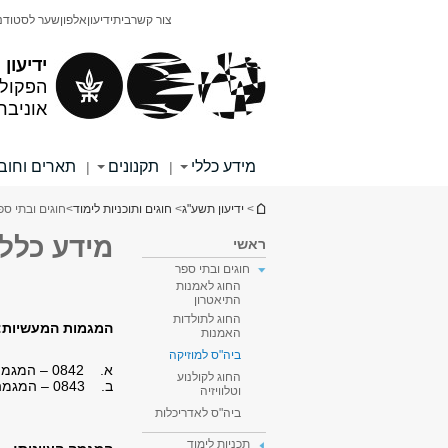
תוכן
תפריט
צור קשר
בית
ידיעון
אלפון
שער לסטודנ
עליון
ראשי
ידיעון
הפקולט
אוניבר
מידע כללי
תקנונים
תארים וחוב
|
|
הינך נמצא כאן
>
ידיעון תשע"ג
>
חוגים ותוכניות לימוד
>
חוגים ובתי ספ
מידע כללי
ראשי
חוגים ובתי ספר
החוג לאמנות
התיאטרון
החוג לתולדות
המגמות המעשיות:
האמנות
ביה"ס למוזיקה
א. 0842 – המגמה לביצוע מוזיקלי (כלי תזמורת וכלי-מקלדת, ביצוע קולי ואנסמבל אופרה)
החוג לקולנוע
ב. 0843 – המגמה לקומפוזיציה וניצוח
וטלוויזיה
ביה"ס לאדריכלות
תכניות לימוד