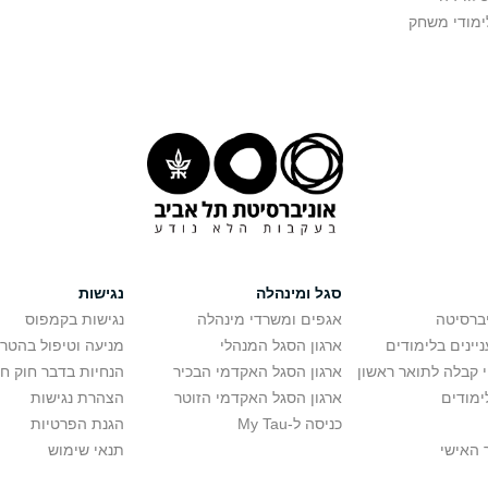
ימודי משחק
סגל ומינהלה
נגישות
יברסיטה
אגפים ומשרדי מינהלה
נגישות בקמפוס
יינים בלימודים
ארגון הסגל המנהלי
מניעה וטיפול בהטר
י קבלה לתואר ראשון
ארגון הסגל האקדמי הבכיר
הנחיות בדבר חוק ח
ימודים
ארגון הסגל האקדמי הזוטר
הצהרת נגישות
כניסה ל-My Tau
הגנת הפרטיות
 האישי
תנאי שימוש