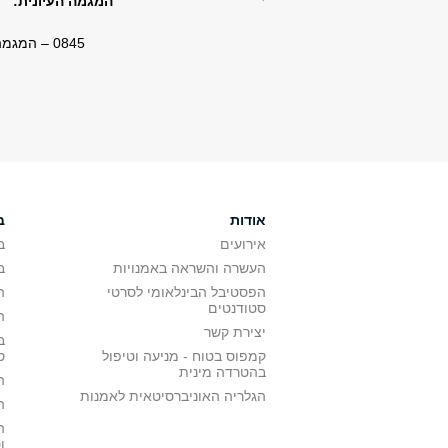
המגמה העיונית:
0845 – המגמה ללימודי מוזיקולוגיה ע"ש סמואל רובין
אודות
ב
אירועים
ב
העשרה והשראה באמנויות
ב
הפסטיבל הבינלאומי לסרטי
ה
סטודנטים
ה
יצירת קשר
ב
קמפוס בטוח - מניעה וטיפול
ס
בהטרדה מינית
ה
הגלריה האוניברסיטאית לאמנות
ה
ה
ו