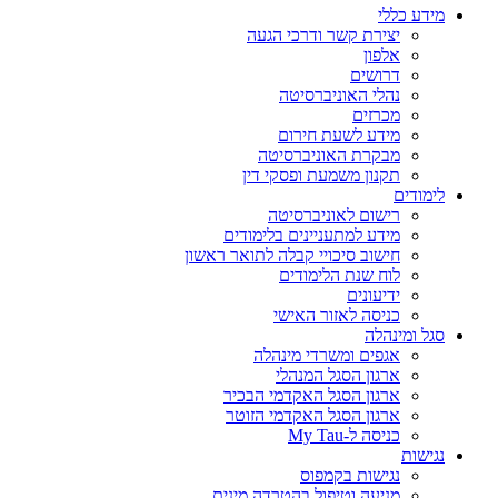
מידע כללי
יצירת קשר ודרכי הגעה
אלפון
דרושים
נהלי האוניברסיטה
מכרזים
מידע לשעת חירום
מבקרת האוניברסיטה
תקנון משמעת ופסקי דין
לימודים
רישום לאוניברסיטה
מידע למתעניינים בלימודים
חישוב סיכויי קבלה לתואר ראשון
לוח שנת הלימודים
ידיעונים
כניסה לאזור האישי
סגל ומינהלה
אגפים ומשרדי מינהלה
ארגון הסגל המנהלי
ארגון הסגל האקדמי הבכיר
ארגון הסגל האקדמי הזוטר
כניסה ל-My Tau
נגישות
נגישות בקמפוס
מניעה וטיפול בהטרדה מינית