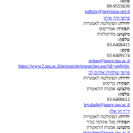
פקס:
09-9555639
ruthziv@netvision.net.il
פרופ' זהר איתן
יחידה:
הפקולטה לאמנויות
תפקיד:
אמריטוס
מקצוע:
מוזיקולוגיה
טלפון:
03-6408415
פקס:
03-6409174
zeitan@tauex.tau.ac.il
https://www2.tau.ac.il/person/art/researcher.asp?id=agfjejjjc
פרופ' שולמית אלגים לב
יחידה:
הפקולטה לאמנויות
תפקיד:
בדימוס
מקצוע:
אמנות התאטרון
טלפון:
03-6408612
levaladg@tauex.tau.ac.il
ד"ר חן אלון
יחידה:
הפקולטה לאמנויות
תפקיד:
סגל אקדמי בכיר
מקצוע:
אמנות התאטרון
alonchen@tauex.tau.ac.il