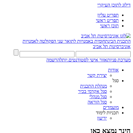
דילוג לתוכן העיקרי
תפריט עליון
תפריט ראשי
תוכן ראשי
התכנית הבינתחומית באמנויות לתואר שני
הפקולטה לאמנויות
אוניברסיטת תל אביב
מערכת פניות
אזור אישי לסטודנטים.יות
להרשמה
אודות
יצירת קשר
סגל
מנהלת התכנית
סגל אקדמי בכיר
סגל מנהלי
סגל הוראה
מועמדים
תכניות לימוד
ידיעון
הינך נמצא כאן