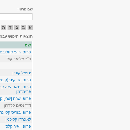
שם פרטי:
א
ב
ג
ד
ה
תוצאות חיפוש עבור
שם
פרופ' רועי קוזלובס
ד"ר אליאב קול
יחיאל קורין
פרופ' גד קינר(קיסי
פרופ' תאה עזה קי
פרימרמן
פרופ' שרה [שרי] ק
ד"ר נסים קלדרון
פרופ' בוריס קליינר
לאונרדו קליכמן
פרופ' יאיר קלס