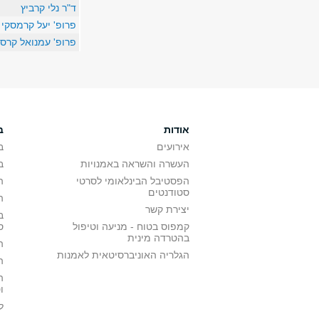
ד"ר נלי קרביץ
פרופ' יעל קרמסקי
פרופ' עמנואל קרסו
אודות
ב
אירועים
ב
העשרה והשראה באמנויות
ב
הפסטיבל הבינלאומי לסרטי
ה
סטודנטים
ה
יצירת קשר
ב
קמפוס בטוח - מניעה וטיפול
ס
בהטרדה מינית
ה
הגלריה האוניברסיטאית לאמנות
ה
ה
ו
ל