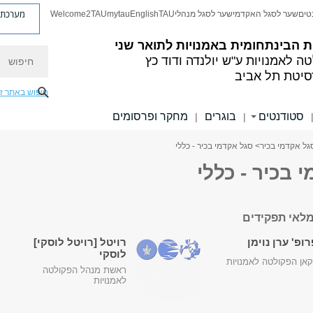
מערכת פ
טים
שער לסגל האקדמי
שער לסגל מנהלי
TAU
English
mytau
Welcome2TAU
 הבינתחומית באמנויות לתואר שני
חיפוש
ה לאמנויות
ע"ש יולנדה ודוד כץ
סיטת תל אביב
חיפוש באתר ז
סטודנטים
בוגרים
מחקר ופרסומים
|
|
גל אקדמי בכיר
> סגל אקדמי בכיר - כללי
 בכיר - כללי
לאי תפקידים
ופ' ערן נוימן
רויטל [רויטל לוסקי]
לוסקי
אן הפקולטה לאמנויות
ראשת מנהל הפקולטה
לאמנויות