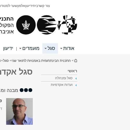
תוכן
תפריט
צור קשר
בית
ידיעון
אלפון
שער לסטודנ
עליון
ראשי
התכנית
הפקולט
אוניבר
אודות
סגל
מועמדים
ידיעון
|
|
הינך נמצא כאן
>
התכנית הבינתחומית באמנויות לתואר שני
>
סגל
>
ס
סגל אקדמי
ראשי
סגל ומנהלה
ועדות אקדמיות
מבנה וממ
פר
דק