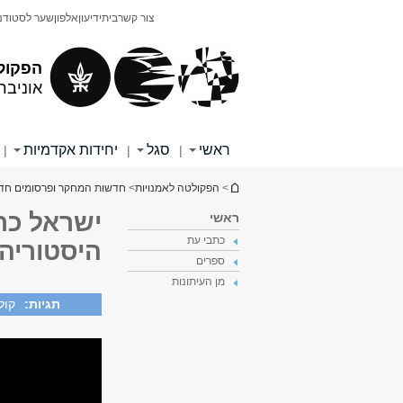
תוכן
תפריט
צור קשר
בית
ידיעון
אלפון
שער לסטודנ
עליון
ראשי
הפקול
אוניבר
ראשי
סגל
יחידות אקדמיות
|
|
|
הינך נמצא כאן
>
הפקולטה לאמנויות
>
חדשות המחקר ופרסומים חד
ישראל כת
ראשי
כתבי עת
היסטוריה
ספרים
מן העיתונות
תגיות:
קולנ