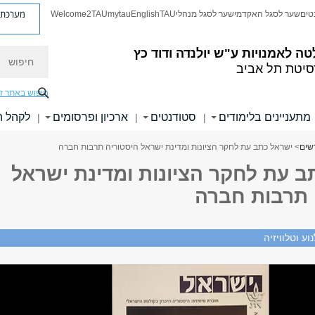
מערכת פ
טים
שער לסגל האקדמי
שער לסגל מנהלי
TAU
English
mytau
Welcome2TAU
חיפוש
טה לאמנויות
ע"ש יולנדה ודוד כץ
סיטת תל אביב
חיפוש באתר ז
מתעניינים בלימודים
סטודנטים
ארכיון ופרסומים
לקהל 
|
|
|
שים
> ישראל כתב עת לחקר הציונות ומדינת ישראל היסטוריה תרבות חברה
ב עת לחקר הציונות ומדינת ישראל
 תרבות חברה
וע וטלוויזיה