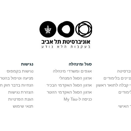
סגל ומינהלה
נגישות
יברסיטה
אגפים ומשרדי מינהלה
נגישות בקמפוס
יינים בלימודים
ארגון הסגל המנהלי
מניעה וטיפול בהטר
י קבלה לתואר ראשון
ארגון הסגל האקדמי הבכיר
הנחיות בדבר חוק ח
ימודים
ארגון הסגל האקדמי הזוטר
הצהרת נגישות
כניסה ל-My Tau
הגנת הפרטיות
 האישי
תנאי שימוש