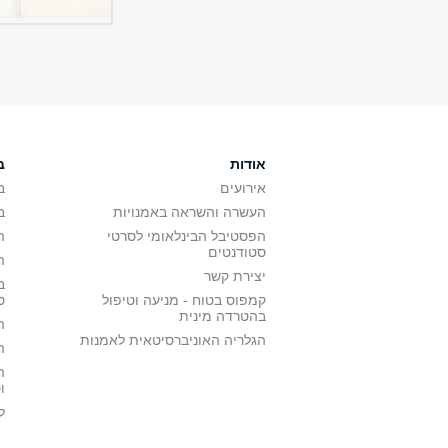
אודות
ב
אירועים
ב
העשרה והשראה באמנויות
ב
הפסטיבל הבינלאומי לסרטי
ה
סטודנטים
ה
יצירת קשר
ב
קמפוס בטוח - מניעה וטיפול
ס
בהטרדה מינית
ה
הגלריה האוניברסיטאית לאמנות
ה
ה
ו
ל