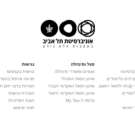
סגל ומינהלה
נגישות
יברסיטה
אגפים ומשרדי מינהלה
נגישות בקמפוס
יינים בלימודים
ארגון הסגל המנהלי
מניעה וטיפול בהטר
י קבלה לתואר ראשון
ארגון הסגל האקדמי הבכיר
הנחיות בדבר חוק ח
ימודים
ארגון הסגל האקדמי הזוטר
הצהרת נגישות
כניסה ל-My Tau
הגנת הפרטיות
 האישי
תנאי שימוש