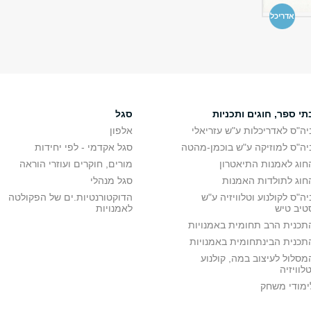
אדריכל
תי ספר, חוגים ותכניות
סגל
יה"ס לאדריכלות ע"ש עזריאלי
אלפון
יה"ס למוזיקה ע"ש בוכמן-מהטה
סגל אקדמי - לפי יחידות
חוג לאמנות התיאטרון
מורים, חוקרים ועוזרי הוראה
חוג לתולדות האמנות
סגל מנהלי
יה"ס לקולנוע וטלוויזיה ע"ש
הדוקטורנטיות.ים של הפקולטה
טיב טיש
לאמנויות
תכנית הרב תחומית באמנויות
תכנית הבינתחומית באמנויות
מסלול לעיצוב במה, קולנוע
טלוויזיה
ימודי משחק