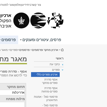
תוכן
תפריט
צור קשר
בית
ידיעון
אלפון
שער לסטודנ
עליון
ראשי
ארכיון
הפקולט
אוניבר
פרסים, עיטורים ומענקים
פרסומים
הינך נמצא כאן
>
ארכיון מחקר ופרסומים
>
פרסומים
>
ספרים
> מאגר מ
מאגר מחק
ראשי
כתבי עת
ספרים
אסף - סדרת ספרי
ארכיון ספרים כללי
כדי לרכוש את הספרים
אסף סדרת
ספרים-מחקר
תחום מחקר
אסף סדרת
ספרים-מחזות
פרסומי סגל - אמנות
מילות מפתח
התיאטרון
פרסומי סגל -