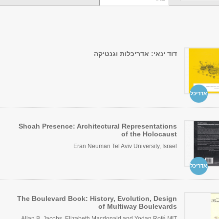
דוד ינאי: אדריכלות וגנטיקה
אדריכל
Shoah Presence: Architectural Representations
of the Holocaust
Eran Neuman Tel Aviv University, Israel
אדריכל
The Boulevard Book: History, Evolution, Design
of Multiway Boulevards
Allan B. Jacobs, Elizabeth Macdonald and Yodan Rofé MIT