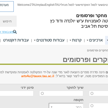
מערכת פ
טים
שער לסגל האקדמי
שער לסגל מנהלי
TAU
English
mytau
Welcome2TAU
 מחקר ופרסומים
חיפוש
ה לאמנויות
ע"ש יולנדה ודוד כץ
סיטת תל אביב
חיפוש באתר ז
ארכיונים
קרנות
עבודות סטודנטים
עבודות דוקטורט
|
|
|
|
חקרים ופרסומים
רים ופרסומים
ם
הינה סדרת ספרים היוצאת לאור מדי שנה על-ידי הפקולטה לאמנויות ומוקדשת למח
 המופיעים מטה, יש ליצור קשר בדוא"ל:
arts4u@tauex.tau.ac.il
שיוך לחוקר
סינון ידני
תקופה
בחר